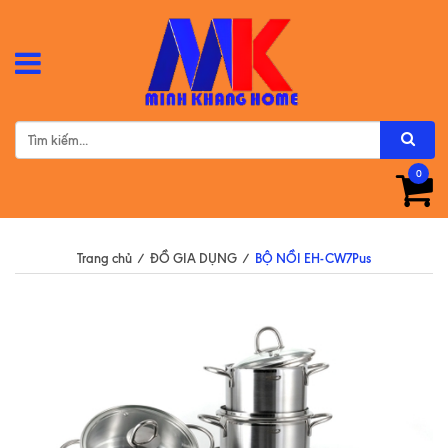
0
Trang chủ
/
ĐỒ GIA DỤNG
/
BỘ NỒI EH-CW7Pus