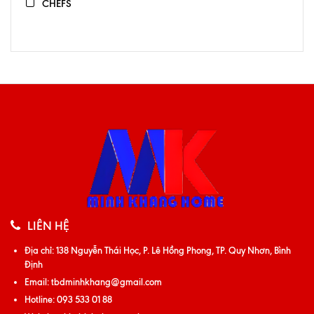
CHEFS
LIÊN HỆ
Địa chỉ:
138 Nguyễn Thái Học, P. Lê Hồng Phong, TP. Quy Nhơn, Bình
Định
Email:
tbdminhkhang@gmail.com
Hotline:
093 533 01 88