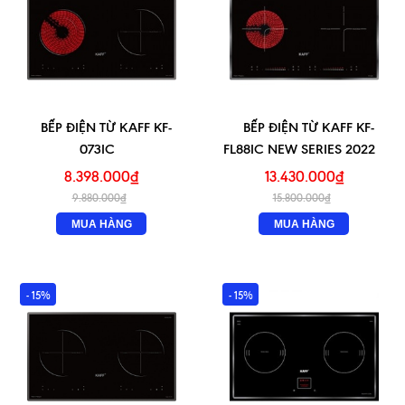
BẾP ĐIỆN TỪ KAFF KF-
BẾP ĐIỆN TỪ KAFF KF-
073IC
FL88IC NEW SERIES 2022
8.398.000₫
13.430.000₫
9.880.000₫
15.800.000₫
MUA HÀNG
MUA HÀNG
- 15%
- 15%