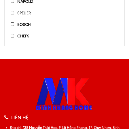
NAPOLIZ
SPELIER
BOSCH
CHEFS
KAFF
LIÊN HỆ
Địa chỉ:
138 Nguyễn Thái Học, P. Lê Hồng Phong, TP. Quy Nhơn, Bình