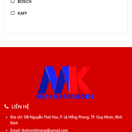
BOSCH
KAFF
LIÊN HỆ
Địa chỉ:
138 Nguyễn Thái Học, P. Lê Hồng Phong, TP. Quy Nhơn, Bình
Định
Email:
tbdminhkhang@gmail.com