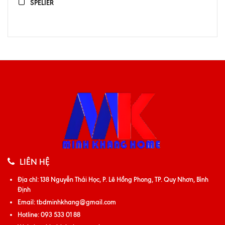
SPELIER
LIÊN HỆ
Địa chỉ:
138 Nguyễn Thái Học, P. Lê Hồng Phong, TP. Quy Nhơn, Bình
Định
Email:
tbdminhkhang@gmail.com
Hotline:
093 533 01 88