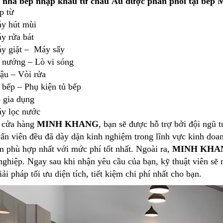
ị nhà bếp nhập khẩu từ châu Âu được phân phối tại bếp
p từ
y hút mùi
y rửa bát
y giặt – Máy sấy
 nướng – Lò vi sóng
ậu – Vòi rửa
 bếp – Phụ kiện tủ bếp
 gia dụng
y lọc nước
 cửa hàng
MINH KHANG
, bạn sẽ được hỗ trợ bởi đội ngũ t
ấn viên đều đã dày dặn kinh nghiệm trong lĩnh vực kinh doanh
m phù hợp nhất với mức phí tốt nhất. Ngoài ra,
MINH KHA
ghiệp. Ngay sau khi nhận yêu cầu của bạn, kỹ thuật viên sẽ
ải pháp tối ưu diện tích, tiết kiệm chi phí nhất cho bạn.