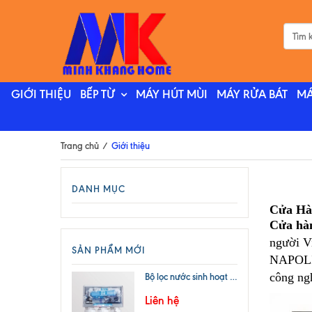
GIỚI THIỆU
BẾP TỪ
MÁY HÚT MÙI
MÁY RỬA BÁT
MÁ
Trang chủ
/
Giới thiệu
DANH MỤC
Cửa Hà
Cửa hàn
người V
SẢN PHẨM MỚI
NAPOLIZ
công ngh
Bộ lọc nước sinh hoạt treo tường KENT EXCELL
Liên hệ