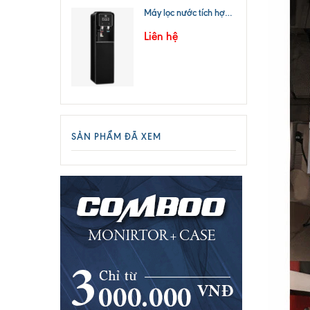
Máy lọc nước tích hợp nóng lạnh CNC 816POU
Liên hệ
SẢN PHẨM ĐÃ XEM