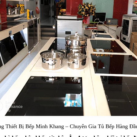
g Thiết Bị Bếp Minh Khang – Chuyên Gia Tủ Bếp Hàng Đầ