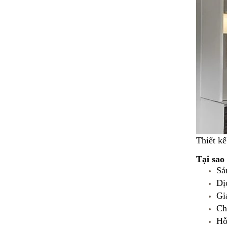
Thiết k
Tại sao
Sả
Dị
Gi
Ch
Hỗ