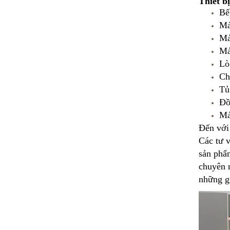
Thiết b
Bế
Má
Má
Má
Lò
Ch
Tủ
Đồ
Má
Đến với
Các tư v
sản phẩ
chuyên n
những gi