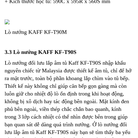
+ Kích thước hộc tủ: 590C x 595R x 560S mm
Lò nướng KAFF KF-T90M
3.3 Lò nướng KAFF KF-T90S
Lò nướng đối lưu lắp âm tủ Kaff KF-T90S nhập khẩu
nguyên chiếc từ Malaysia được thiết kế âm tủ, chỉ để hở
ra mặt trước, toàn bộ phần khoang lắp chìm vào tủ bếp.
Thiết kế này không chỉ giúp căn bếp gọn gàng mà còn
luôn giữ cho nhiệt độ lò ổn định trong khi hoạt động,
không bị xô dịch hay tác động bên ngoài. Mặt kính đen
phủ bên ngoài, viền thép chắc chắn bao quanh, kính
trong 3 lớp cách nhiệt có thể nhìn được bên trong giúp
bạn quan sát dễ dàng quá trình nướng. Ở lò nướng đối
lưu lắp âm tủ Kaff KF-T90S này bạn sẽ tìm thấy ba yếu