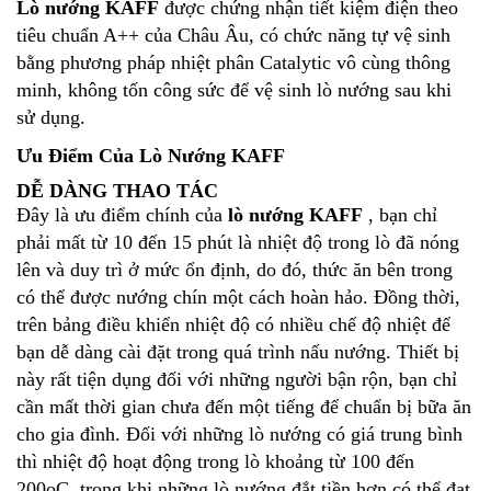
Lò nướng KAFF
được chứng nhận tiết kiệm điện theo
tiêu chuẩn A++ của Châu Âu, có chức năng tự vệ sinh
bằng phương pháp nhiệt phân Catalytic vô cùng thông
minh, không tốn công sức để vệ sinh lò nướng sau khi
sử dụng.
Ưu Điểm Của Lò Nướng KAFF
DỄ DÀNG THAO TÁC
Đây là ưu điểm chính của
lò nướng KAFF
, bạn chỉ
phải mất từ 10 đến 15 phút là nhiệt độ trong lò đã nóng
lên và duy trì ở mức ổn định, do đó, thức ăn bên trong
có thể được nướng chín một cách hoàn hảo. Đồng thời,
trên bảng điều khiển nhiệt độ có nhiều chế độ nhiệt để
bạn dễ dàng cài đặt trong quá trình nấu nướng. Thiết bị
này rất tiện dụng đối với những người bận rộn, bạn chỉ
cần mất thời gian chưa đến một tiếng để chuẩn bị bữa ăn
cho gia đình. Đối với những lò nướng có giá trung bình
thì nhiệt độ hoạt động trong lò khoảng từ 100 đến
200oC, trong khi những lò nướng đắt tiền hơn có thể đạt