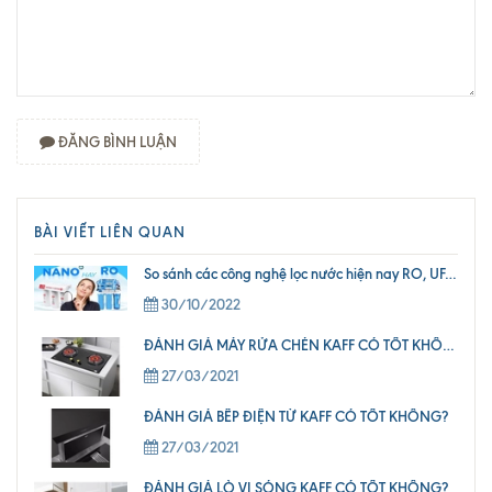
ĐĂNG BÌNH LUẬN
BÀI VIẾT LIÊN QUAN
So sánh các công nghệ lọc nước hiện nay RO, UF, Nano
30/10/2022
ĐÁNH GIÁ MÁY RỬA CHÉN KAFF CÓ TỐT KHÔNG? NÊN CHỌN MODEL MÁY RỬA CHÉN KAFF NÀO?
27/03/2021
ĐÁNH GIÁ BẾP ĐIỆN TỪ KAFF CÓ TỐT KHÔNG?
27/03/2021
ĐÁNH GIÁ LÒ VI SÓNG KAFF CÓ TỐT KHÔNG?