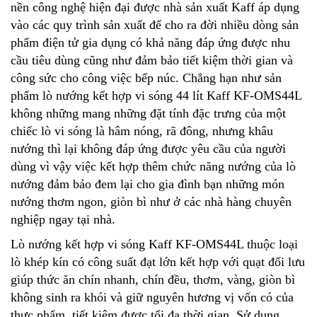
nền công nghệ hiện đại được nhà sản xuất Kaff áp dụng
vào các quy trình sản xuất để cho ra đời nhiều dòng sản
phẩm điện tử gia dụng có khả năng đáp ứng được nhu
cầu tiêu dùng cũng như đảm bảo tiết kiệm thời gian và
công sức cho công việc bếp núc. Chẳng hạn như sản
phẩm lò nướng kết hợp vi sóng 44 lít Kaff KF-OMS44L
không những mang những đặt tính đặc trưng của một
chiếc lò vi sóng là hâm nóng, rã đông, nhưng khâu
nướng thì lại không đáp ứng được yêu cầu của người
dùng vì vậy việc kết hợp thêm chức năng nướng của lò
nướng đảm bảo đem lại cho gia đình bạn những món
nướng thơm ngon, giòn bì như ở các nhà hàng chuyên
nghiệp ngay tại nhà.
Lò nướng kết hợp vi sóng Kaff KF-OMS44L thuộc loại
lò khép kín có công suất đạt lớn kết hợp với quạt đối lưu
giúp thức ăn chín nhanh, chín đều, thơm, vàng, giòn bì
không sinh ra khói và giữ nguyên hương vị vốn có của
thực phẩm, tiết kiệm được tối đa thời gian. Sử dụng