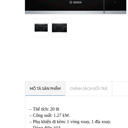
MÔ TẢ SẢN PHẨM
CHÍNH SÁCH ĐỔI TRẢ
– Thể tích: 20 lít
– Công suất: 1.27 kW.
– Phụ khiện đi kèm: 1 vòng xoay, 1 đĩa xoay.
– Dòng điện 10A