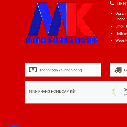
LIÊN
Địa chỉ
Phong,
Email:
Hotline
Websit
Thanh toán khi nhận hàng
G
S
MINH KHANG HOME CAM KẾT
c