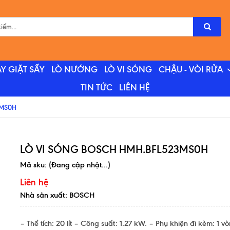
Y GIẶT SẤY
LÒ NƯỚNG
LÒ VI SÓNG
CHẬU - VÒI RỬA
TIN TỨC
LIÊN HỆ
3MS0H
LÒ VI SÓNG BOSCH HMH.BFL523MS0H
Mã sku:
(Đang cập nhật...)
Liên hệ
Nhà sản xuất: BOSCH
– Thể tích: 20 lít – Công suất: 1.27 kW. – Phụ khiện đi kèm: 1 v