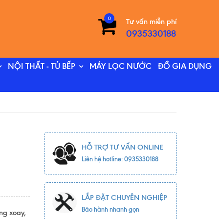
0
Tư vấn miễn phí
0935330188
NỘI THẤT - TỦ BẾP
MÁY LỌC NƯỚC
ĐỒ GIA DỤNG
HỖ TRỢ TƯ VẤN ONLINE
Liên hệ hotline: 0935330188
LẮP ĐẶT CHUYÊN NGHIỆP
Bảo hành nhanh gọn
òng xoay,