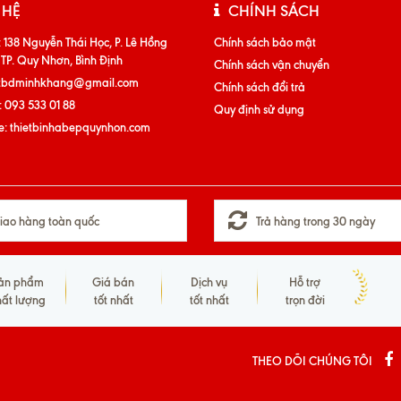
 HỆ
CHÍNH SÁCH
:
138 Nguyễn Thái Học, P. Lê Hồng
Chính sách bảo mật
 TP. Quy Nhơn, Bình Định
Chính sách vận chuyển
tbdminhkhang@gmail.com
Chính sách đổi trả
:
093 533 01 88
Quy định sử dụng
e:
thietbinhabepquynhon.com
iao hàng toàn quốc
Trả hàng trong 30 ngày
ản phẩm
Giá bán
Dịch vụ
Hỗ trợ
hất lượng
tốt nhất
tốt nhất
trọn đời
THEO DÕI CHÚNG TÔI