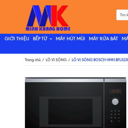
GIỚI THIỆU
BẾP TỪ
MÁY HÚT MÙI
MÁY RỬA BÁT
MÁ
Trang chủ
/
LÒ VI SÓNG
/
LÒ VI SÓNG BOSCH HMH.BFL52