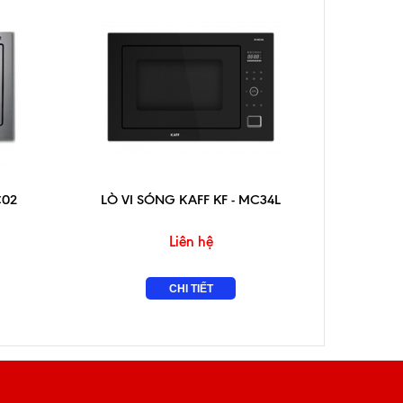
C02
LÒ VI SÓNG KAFF KF - MC34L
L
H
Liên hệ
CHI TIẾT