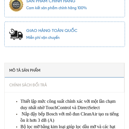
SẢN PHẨM CHÍNH HÃNG
Cam kết sản phẩm chính hãng 100%
GIAO HÀNG TOÀN QUỐC
Miễn phí vận chuyển
MÔ TẢ SẢN PHẨM
CHÍNH SÁCH ĐỔI TRẢ
Thiết lập mức công suất chính xác với một lần chạm
duy nhất nhờ TouchControl và DirectSelect
Nắp đậy bếp Bosch với mô đun CleanAir tạo ra tiếng
ồn ít hơn 3 dB (A)
Bộ lọc mỡ bằng kim loại giúp lọc dầu mỡ và các hạt