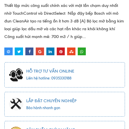
Thiết lập mức công suất chính xác với một lần chạm duy nhất
nhờ TouchControl và DirectSelect Nắp đậy bếp Bosch với mô
đun CleanAir tạo ra tiếng ồn ít hơn 3 dB (A) Bộ lọc mỡ bằng kim
loại giúp lọc dầu mỡ và các hạt rắn khác ra khỏi không khí
Công suất hút mạnh mẽ: 700 m3 / h giúp...
HỖ TRỢ TƯ VẤN ONLINE
Liên hệ hotline: 0935330188
LẮP ĐẶT CHUYÊN NGHIỆP
Bảo hành nhanh gọn