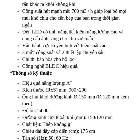
rắn khác ra khỏi không khí
Công suất hút mạnh mẽ: 700 m3 / h giúp loại bỏ mọi
mùi khó chịu cho căn bếp của bạn trong thời gian
ngắn
Đèn LED có tính năng tiết kiệm năng lượng cao và
cung cấp ánh sáng cho khu vực nấu
Vận hành cực kì yên tĩnh với hiệu suất cao
3 mức công suất và 2 thiết lập chuyên sâu
Chỉ thị bão hòa cho bộ lọc
Công nghệ BLDC hiệu quả.
*Thông sô kỹ thuật:
+
Hiệu quả năng lượng: A
Kích thước (RxS) mm: 900×290
Ống hút khói đường kính Ø 150 mm (Ø 120 mm kèm
theo)
Độ ồn: 54 db
Đường kính cửa thoát khí (mm): 150/120 mm
Chất liệu: Thép không gỉ
Chiều dài dây cấp điện (cm): 175 cm
Tần số (Hz): 50; 60 Hz