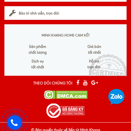
Bảo trì vĩnh viễn, trọn đời
MINH KHANG HOME CAM KẾT
Sản phẩm
Giá bán
chất lượng
tốt nhất
Dịch vụ
Hỗ trợ
tốt nhất
trọn đời
THEO DÕI CHÚNG TÔI
© Bản quyền thuộc về
Bếp từ Minh Khang