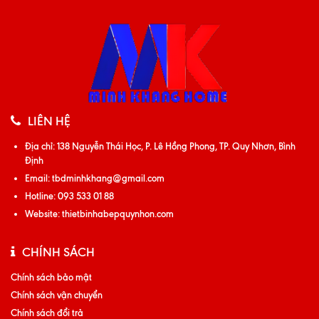
LIÊN HỆ
Địa chỉ:
138 Nguyễn Thái Học, P. Lê Hồng Phong, TP. Quy Nhơn, Bình
Định
Email:
tbdminhkhang@gmail.com
Hotline:
093 533 01 88
Website:
thietbinhabepquynhon.com
CHÍNH SÁCH
Chính sách bảo mật
Chính sách vận chuyển
Chính sách đổi trả