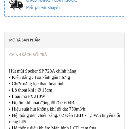
GIAO HÀNG TOÀN QUỐC
Miễn phí vận chuyển
MÔ TẢ SẢN PHẨM
CHÍNH SÁCH ĐỔI TRẢ
Hút mùi Spelier SP 728A chính hãng
• Kiểu dáng : Toa kính gắn tường
• Chức năng lọc than hoạt tính
• Lỗ thoát khí : Ø 15cm
• Loại mô tơ: 210W
• Độ ồn khi hoạt động tối đa : 69dB
• Hiệu suất hút không khí tối đa: 750m3/h
• Hệ thống đèn chiếu sáng: 02 Đèn LED x 1,5W, chuyển đổi
riêng biệt
• Hệ thống điều khiển: Màn hình LCD cảm ứng