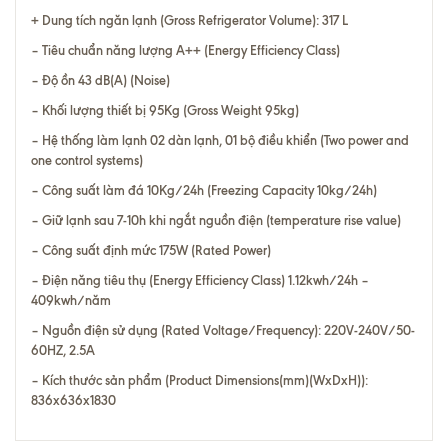
+ Dung tích ngăn lạnh (Gross Refrigerator Volume): 317 L
– Tiêu chuẩn năng lượng A++ (Energy Efficiency Class)
– Độ ồn 43 dB(A) (Noise)
– Khối lượng thiết bị 95Kg (Gross Weight 95kg)
– Hệ thống làm lạnh 02 dàn lạnh, 01 bộ điều khiển (Two power and
one control systems)
– Công suất làm đá 10Kg/24h (Freezing Capacity 10kg/24h)
– Giữ lạnh sau 7-10h khi ngắt nguồn điện (temperature rise value)
– Công suất định mức 175W (Rated Power)
– Điện năng tiêu thụ (Energy Efficiency Class) 1.12kwh/24h –
409kwh/năm
– Nguồn điện sử dụng (Rated Voltage/Frequency): 220V-240V/50-
60HZ, 2.5A
– Kích thước sản phẩm (Product Dimensions(mm)(WxDxH)):
836x636x1830