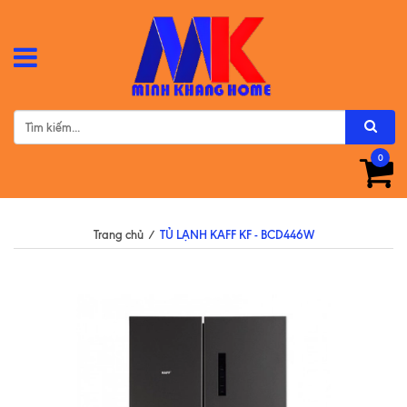
0
Trang chủ
/
TỦ LẠNH KAFF KF - BCD446W