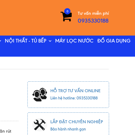
0
Tư vấn miễn phí
0935330188
NỘI THẤT - TỦ BẾP
MÁY LỌC NƯỚC
ĐỒ GIA DỤNG
HỖ TRỢ TƯ VẤN ONLINE
Liên hệ hotline: 0935330188
LẮP ĐẶT CHUYÊN NGHIỆP
Bảo hành nhanh gọn
ăn rút