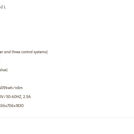
62 L
r and three control systems)
)
alue)
 – 409kwh/năm
40V/50-60HZ, 2.5A
 836x706x1830