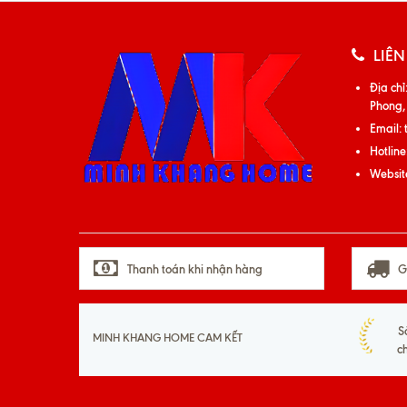
LIÊN
Địa chỉ
Phong,
Email:
Hotline
Websit
Thanh toán khi nhận hàng
G
S
MINH KHANG HOME CAM KẾT
c