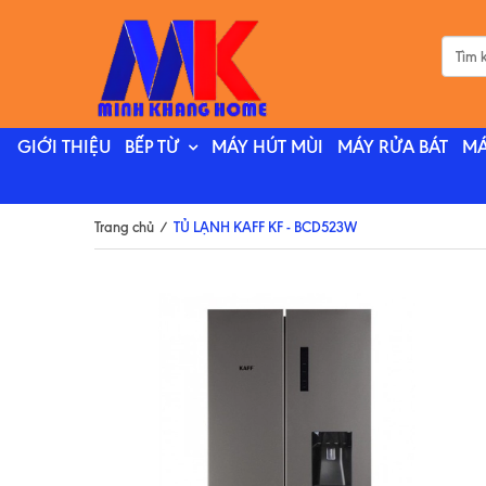
GIỚI THIỆU
BẾP TỪ
MÁY HÚT MÙI
MÁY RỬA BÁT
MÁ
Trang chủ
/
TỦ LẠNH KAFF KF - BCD523W