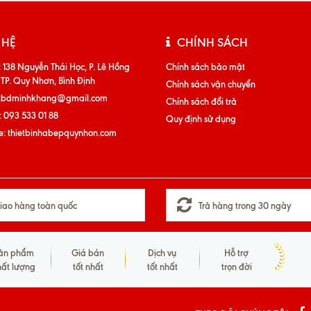
 HỆ
CHÍNH SÁCH
:
138 Nguyễn Thái Học, P. Lê Hồng
Chính sách bảo mật
 TP. Quy Nhơn, Bình Định
Chính sách vận chuyển
tbdminhkhang@gmail.com
Chính sách đổi trả
:
093 533 01 88
Quy định sử dụng
e:
thietbinhabepquynhon.com
iao hàng toàn quốc
Trả hàng trong 30 ngày
ản phẩm
Giá bán
Dịch vụ
Hỗ trợ
hất lượng
tốt nhất
tốt nhất
trọn đời