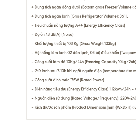
+ Dung tích ngăn đông dưới (Bottom gross Freezer Volume): 
+ Dung tích ngăn lạnh (Gross Refrigerator Volume): 361 L
– Tiêu chuẩn năng lượng A++ (Energy Efficiency Class)
– Độ ồn 43 dB(A) (Noise)
– Khối lượng thiết bị 103 Kg (Gross Weight 103kg)
– Hệ thống làm lạnh 02 dàn lạnh, 03 bộ điều khiển (Two powe
– Công suất làm đá 10Kg/24h (Freezing Capacity 10kg/24h
– Giữ lạnh sau 7-10h khi ngắt nguồn điện (temperature rise v
– Công suất định mức 175W (Rated Power)
– Điện năng tiêu thụ (Energy Efficiency Class) 1.12kwh/24h
– Nguồn điện sử dụng (Rated Voltage/Frequency): 220V-2
– Kích thước sản phẩm (Product Dimensions(mm)(WxDxH)):