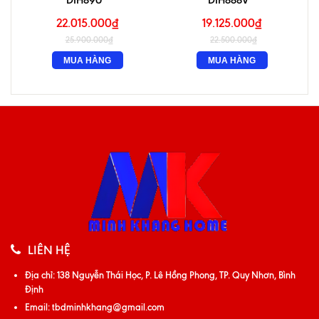
DIH890
DIH888V
22.015.000₫
19.125.000₫
25.900.000₫
22.500.000₫
MUA HÀNG
MUA HÀNG
LIÊN HỆ
Địa chỉ:
138 Nguyễn Thái Học, P. Lê Hồng Phong, TP. Quy Nhơn, Bình
Định
Email:
tbdminhkhang@gmail.com