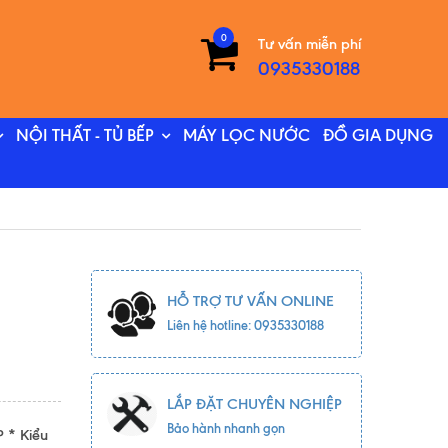
0
Tư vấn miễn phí
0935330188
NỘI THẤT - TỦ BẾP
MÁY LỌC NƯỚC
ĐỒ GIA DỤNG
HỖ TRỢ TƯ VẤN ONLINE
Liên hệ hotline: 0935330188
LẮP ĐẶT CHUYÊN NGHIỆP
Bảo hành nhanh gọn
 * Kiểu