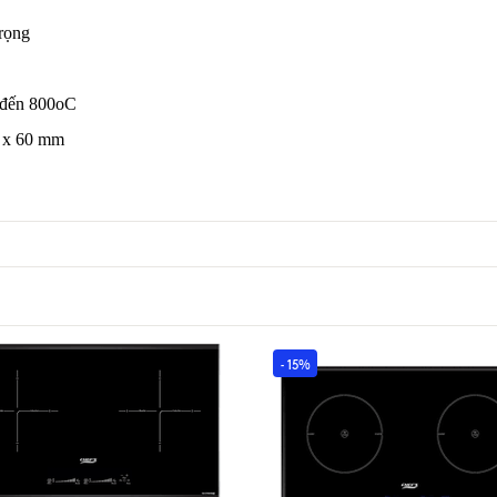
trọng
t đến 800oC
0 x 60 mm
- 15%