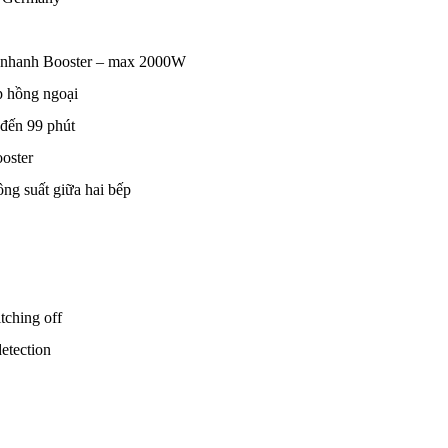
́u nhanh Booster – max 2000W
ếp hồng ngoại
 đến 99 phút
oster
ông suất giữa hai bếp
tching off
detection