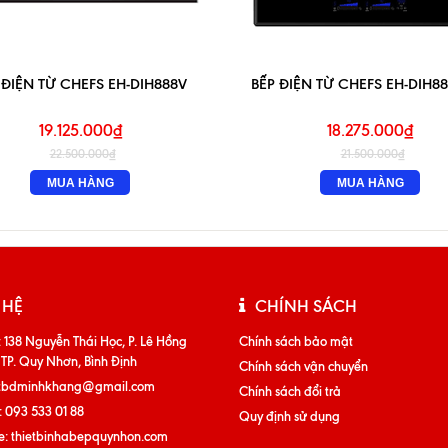
 ĐIỆN TỪ CHEFS EH-DIH888V
BẾP ĐIỆN TỪ CHEFS EH-DIH8
19.125.000₫
18.275.000₫
22.500.000₫
21.500.000₫
MUA HÀNG
MUA HÀNG
 HỆ
CHÍNH SÁCH
:
138 Nguyễn Thái Học, P. Lê Hồng
Chính sách bảo mật
 TP. Quy Nhơn, Bình Định
Chính sách vận chuyển
tbdminhkhang@gmail.com
Chính sách đổi trả
:
093 533 01 88
Quy định sử dụng
e:
thietbinhabepquynhon.com