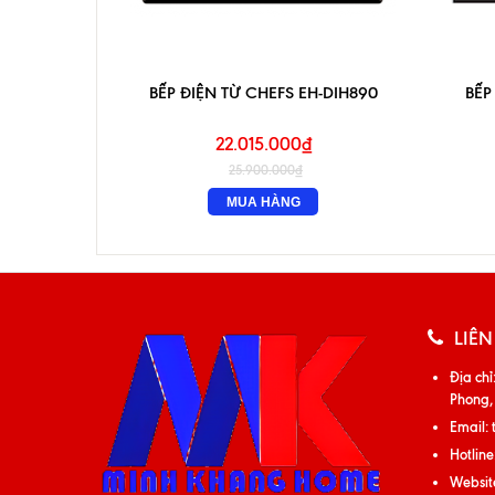
BẾP ĐIỆN TỪ CHEFS EH-DIH890
BẾP
22.015.000₫
25.900.000₫
MUA HÀNG
LIÊN
Địa chỉ
Phong,
Email:
Hotline
Websit