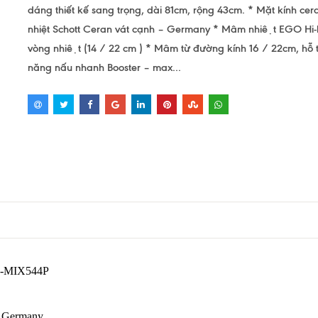
dáng thiết kế sang trọng, dài 81cm, rộng 43cm. * Mặt kính cer
nhiệt Schott Ceran vát cạnh – Germany * Mâm nhiệt EGO Hi-l
vòng nhiệt (14 / 22 cm ) * Mâm từ đường kính 16 / 22cm, hỗ tr
năng nấu nhanh Booster – max...
EH-MIX544P
 – Germany