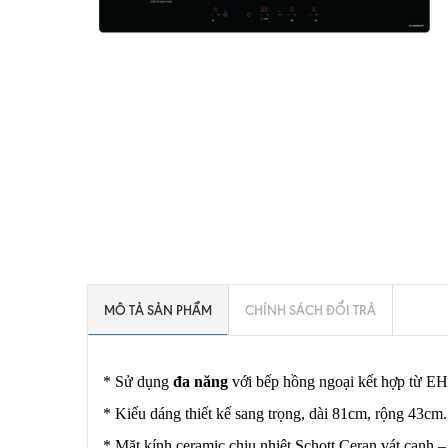
MÔ TẢ SẢN PHẨM
CHÍNH SÁCH ĐỔI TRẢ
* Sử dụng
đa năng
với bếp hồng ngoại kết hợp từ 
* Kiểu dáng thiết kế sang trọng, dài 81cm, rộng 43cm.
* Mặt kính ceramic chịu nhiệt Schott Ceran vát cạnh