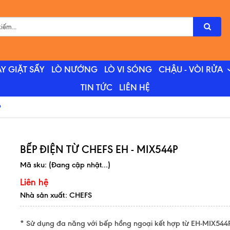
Y GIẶT SẤY
LÒ NƯỚNG
LÒ VI SÓNG
CHẬU - VÒI RỬA
TIN TỨC
LIÊN HỆ
P
BẾP ĐIỆN TỪ CHEFS EH - MIX544P
Mã sku:
(Đang cập nhật...)
Liên hệ
Nhà sản xuất: CHEFS
* Sử dụng đa năng với bếp hồng ngoại kết hợp từ EH-MIX544P