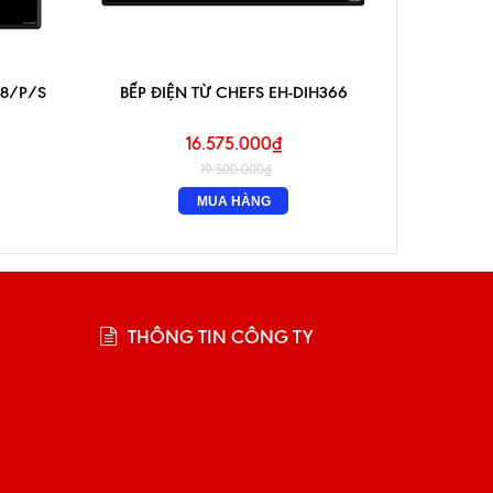
88/P/S
BẾP ĐIỆN TỪ CHEFS EH-DIH366
BẾP Đ
16.575.000₫
19.500.000₫
MUA HÀNG
THÔNG TIN CÔNG TY