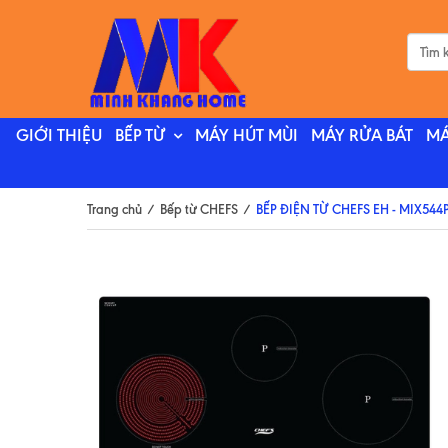
GIỚI THIỆU
BẾP TỪ
MÁY HÚT MÙI
MÁY RỬA BÁT
MÁ
Trang chủ
/
Bếp từ CHEFS
/
BẾP ĐIỆN TỪ CHEFS EH - MIX544