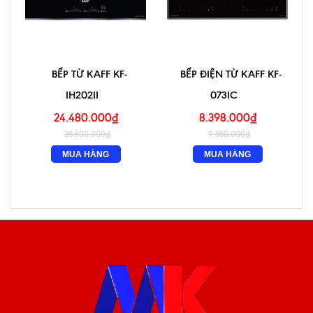
BẾP TỪ KAFF KF-
BẾP ĐIỆN TỪ KAFF KF-
IH202II
073IC
24.480.000₫
8.398.000₫
28.800.000₫
9.880.000₫
MUA HÀNG
MUA HÀNG