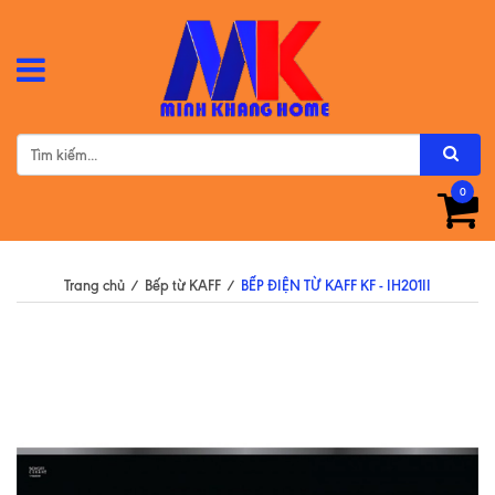
0
Trang chủ
/
Bếp từ KAFF
/
BẾP ĐIỆN TỪ KAFF KF - IH201II