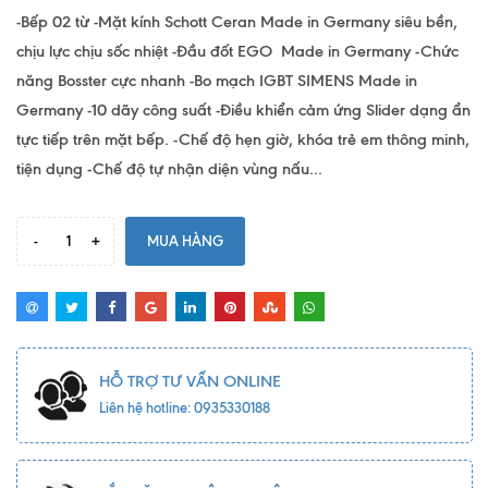
-Bếp 02 từ -Mặt kính Schott Ceran Made in Germany siêu bền,
chịu lực chịu sốc nhiệt -Đầu đốt EGO Made in Germany -Chức
năng Bosster cực nhanh -Bo mạch IGBT SIMENS Made in
Germany -10 dãy công suất -Điều khiển cảm ứng Slider dạng ẩn
tực tiếp trên mặt bếp. -Chế độ hẹn giờ, khóa trẻ em thông minh,
tiện dụng -Chế độ tự nhận diện vùng nấu...
-
+
MUA HÀNG
HỖ TRỢ TƯ VẤN ONLINE
Liên hệ hotline: 0935330188