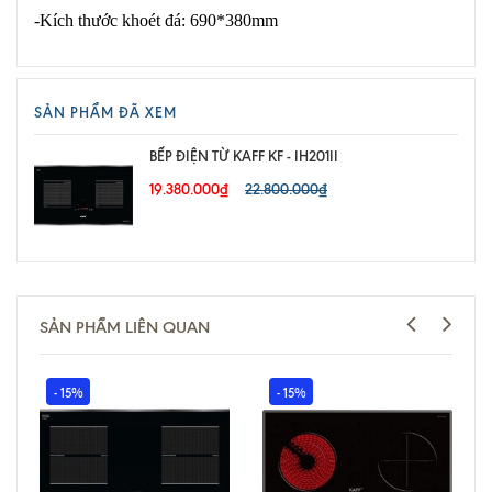
-Kích thước khoét đá: 690*380mm
SẢN PHẨM ĐÃ XEM
BẾP ĐIỆN TỪ KAFF KF - IH201II
19.380.000₫
22.800.000₫
SẢN PHẨM LIÊN QUAN
- 15%
- 15%