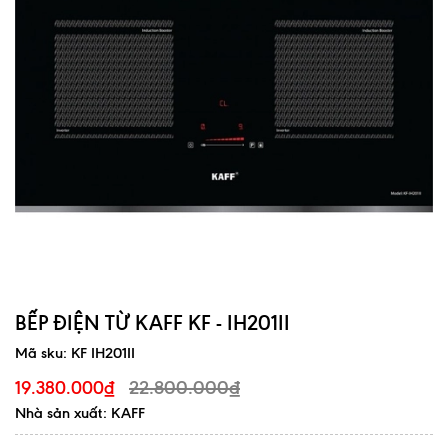
BẾP ĐIỆN TỪ KAFF KF - IH201II
Mã sku:
KF IH201II
22.800.000₫
19.380.000₫
Nhà sản xuất: KAFF