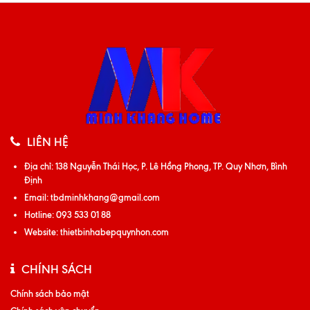
LIÊN HỆ
Địa chỉ:
138 Nguyễn Thái Học, P. Lê Hồng Phong, TP. Quy Nhơn, Bình
Định
Email:
tbdminhkhang@gmail.com
Hotline:
093 533 01 88
Website:
thietbinhabepquynhon.com
CHÍNH SÁCH
Chính sách bảo mật