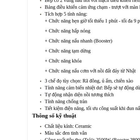
Bếp có 2 vùng nấu nói với mạch điều khiển riêng
Bảng điều khiển cảm ứng chạm - trượt với màn hì
Tích hợp 5 tính năng:
+ Chức năng hẹn giờ tối thiểu 1 phút - tối đa 9 p
+ Chức năng hấp nóng
+ Chức năng nấu nhanh (Booster)
+ Chức năng tạm dừng
+ Chức năng khóa
+ Chức năng nấu cơm với nồi đất đáy từ Nhật
3 chế đọ tùy chọn: Rã đông, ủ ấm, chiên xào
Tính năng cảm biến nhiệt dư: Bếp sẽ tự động dừ
Tự động nhận diện nồi tương thích
Tính năng chống tràn
Tiết kiệm điện năng, tối ưu công suất khi đun n
Thông số kỹ thuật
Chất liệu kính: Ceramic
Màu sắc đen tinh vân
Công xuất tiêu thụ (Trái): 2500W (Booster 280