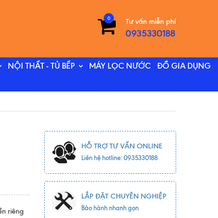
0
Tư vấn miễn phí
0935330188
NỘI THẤT - TỦ BẾP
MÁY LỌC NƯỚC
ĐỒ GIA DỤNG
HỖ TRỢ TƯ VẤN ONLINE
Liên hệ hotline: 0935330188
LẮP ĐẶT CHUYÊN NGHIỆP
Bảo hành nhanh gọn
n riêng