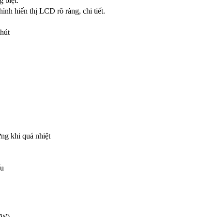
 biệt.
nh hiển thị LCD rõ ràng, chi tiết.
hút
ng khi quá nhiệt
ấu
0W)