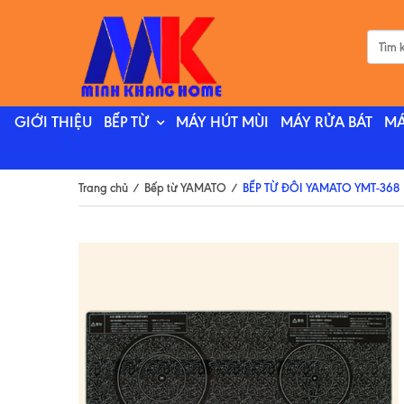
GIỚI THIỆU
BẾP TỪ
MÁY HÚT MÙI
MÁY RỬA BÁT
MÁ
Trang chủ
/
Bếp từ YAMATO
/
BẾP TỪ ĐÔI YAMATO YMT-368