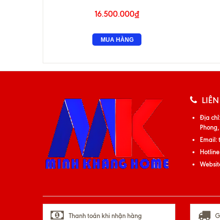
16.500.000₫
MUA HÀNG
LIÊN
Địa chỉ
Phong,
Email:
Hotline
Websit
Thanh toán khi nhận hàng
G