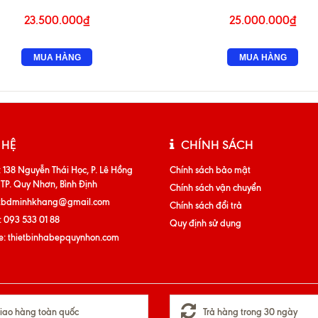
23.500.000₫
25.000.000₫
MUA HÀNG
MUA HÀNG
 HỆ
CHÍNH SÁCH
:
138 Nguyễn Thái Học, P. Lê Hồng
Chính sách bảo mật
 TP. Quy Nhơn, Bình Định
Chính sách vận chuyển
tbdminhkhang@gmail.com
Chính sách đổi trả
:
093 533 01 88
Quy định sử dụng
e:
thietbinhabepquynhon.com
iao hàng toàn quốc
Trả hàng trong 30 ngày