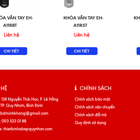
ÓA VÂN TAY EH-
KHÓA VÂN TAY EH-
KH
A11RBT
A11RST
Liên hệ
Liên hệ
CHI TIẾT
CHI TIẾT
 HỆ
CHÍNH SÁCH
:
138 Nguyễn Thái Học, P. Lê Hồng
Chính sách bảo mật
 TP. Quy Nhơn, Bình Định
Chính sách vận chuyển
tbdminhkhang@gmail.com
Chính sách đổi trả
:
093 533 01 88
Quy định sử dụng
e:
thietbinhabepquynhon.com