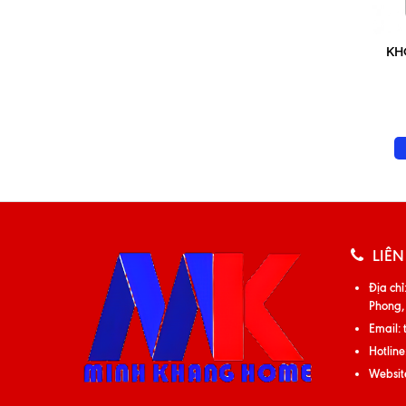
KH
LIÊN
Địa chỉ
Phong,
Email:
Hotline
Websit