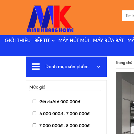
GIỚI THIỆU
BẾP TỪ
MÁY HÚT MÙI
MÁY RỬA BÁT
MÁ
Trang chủ
Danh mục sản phẩm
Mức giá
Giá dưới 6.000.000đ
6.000.000đ - 7.000.000đ
7.000.000đ - 8.000.000đ