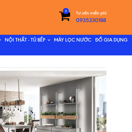
0
Tư vấn miễn phí
0935330188
NỘI THẤT - TỦ BẾP
MÁY LỌC NƯỚC
ĐỒ GIA DỤNG