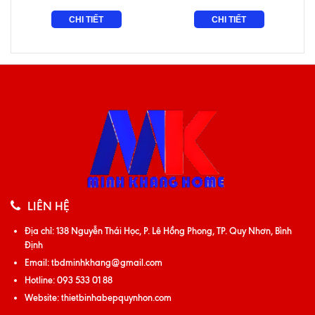
CHI TIẾT
CHI TIẾT
LIÊN HỆ
Địa chỉ:
138 Nguyễn Thái Học, P. Lê Hồng Phong, TP. Quy Nhơn, Bình
Định
Email:
tbdminhkhang@gmail.com
Hotline:
093 533 01 88
Website:
thietbinhabepquynhon.com