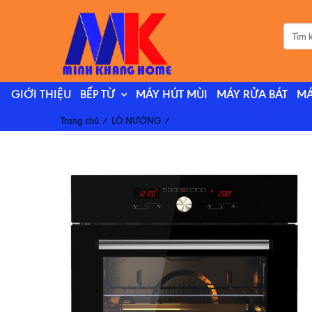
GIỚI THIỆU
BẾP TỪ
MÁY HÚT MÙI
MÁY RỬA BÁT
MÁ
Trang chủ
/
LÒ NƯỚNG
/
LÒ NƯỚNG CHEFS EH - BO9090B