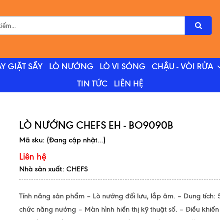
Y GIẶT SẤY
LÒ NƯỚNG
LÒ VI SÓNG
CHẬU - VÒI RỬA
TIN TỨC
LIÊN HỆ
LÒ NƯỚNG CHEFS EH - BO9090B
Mã sku:
(Đang cập nhật...)
Liên hệ
Nhà sản xuất: CHEFS
Tính năng sản phẩm – Lò nướng đối lưu, lắp âm. – Dung tích: 
chức năng nướng – Màn hình hiển thị kỹ thuật số. – Điều khiể