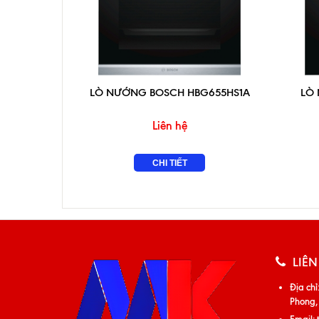
LÒ NƯỚNG BOSCH HBG655HS1A
LÒ
Liên hệ
CHI TIẾT
LIÊN
Địa chỉ
Phong,