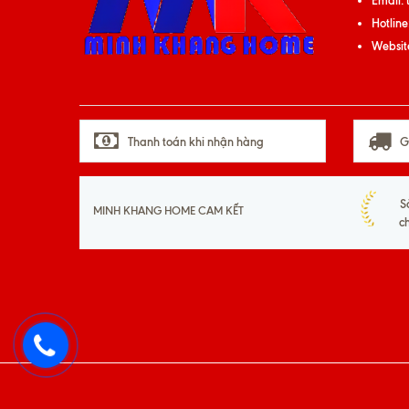
Email:
Hotline
Websit
Thanh toán khi nhận hàng
G
S
MINH KHANG HOME CAM KẾT
c
093
533
01