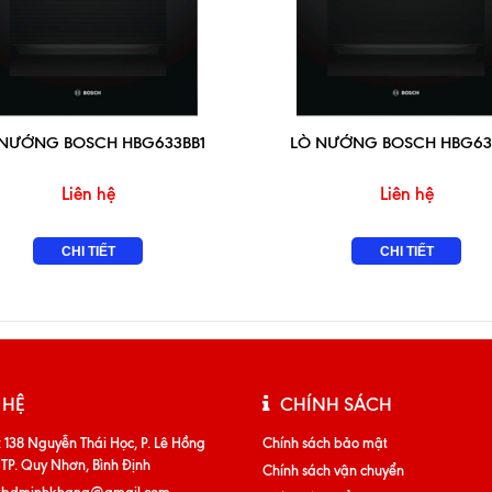
 NƯỚNG BOSCH HBG633BB1
LÒ NƯỚNG BOSCH HBG63
Liên hệ
Liên hệ
CHI TIẾT
CHI TIẾT
 HỆ
CHÍNH SÁCH
:
138 Nguyễn Thái Học, P. Lê Hồng
Chính sách bảo mật
 TP. Quy Nhơn, Bình Định
Chính sách vận chuyển