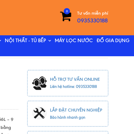
0
Tư vấn miễn phí
0935330188
NỘI THẤT - TỦ BẾP
MÁY LỌC NƯỚC
ĐỒ GIA DỤNG
HỖ TRỢ TƯ VẤN ONLINE
Liên hệ hotline: 0935330188
LẮP ĐẶT CHUYÊN NGHIỆP
Bảo hành nhanh gọn
56L – 9
n bằng