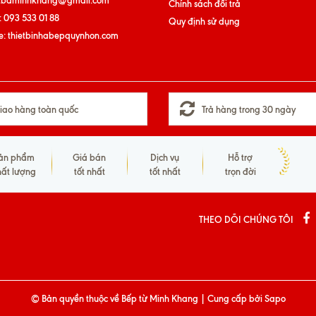
tbdminhkhang@gmail.com
Chính sách đổi trả
:
093 533 01 88
Quy định sử dụng
e:
thietbinhabepquynhon.com
iao hàng toàn quốc
Trả hàng trong 30 ngày
ản phẩm
Giá bán
Dịch vụ
Hỗ trợ
hất lượng
tốt nhất
tốt nhất
trọn đời
THEO DÕI CHÚNG TÔI
© Bản quyền thuộc về
Bếp từ Minh Khang
|
Cung cấp bởi
Sapo