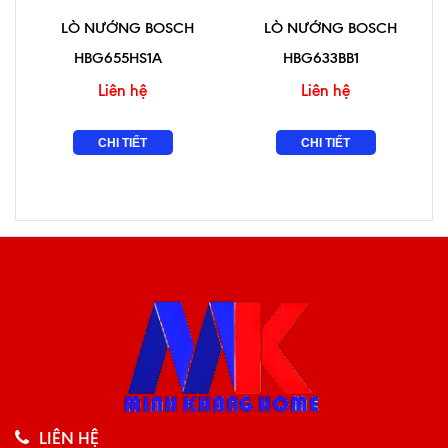
LÒ NƯỚNG BOSCH
LÒ NƯỚNG BOSCH
HBG655HS1A
HBG633BB1
Liên hệ
Liên hệ
CHI TIẾT
CHI TIẾT
LIÊN HỆ