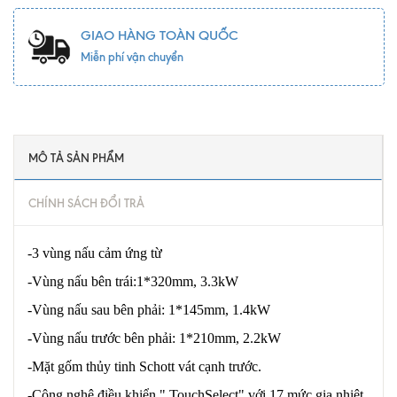
GIAO HÀNG TOÀN QUỐC
Miễn phí vận chuyển
MÔ TẢ SẢN PHẨM
CHÍNH SÁCH ĐỔI TRẢ
-3 vùng nấu cảm ứng từ
-Vùng nấu bên trái:1*320mm, 3.3kW
-Vùng nấu sau bên phải: 1*145mm, 1.4kW
-Vùng nấu trước bên phải: 1*210mm, 2.2kW
-Mặt gốm thủy tinh Schott vát cạnh trước.
-Công nghệ điều khiển " TouchSelect" với 17 mức gia nhiệt