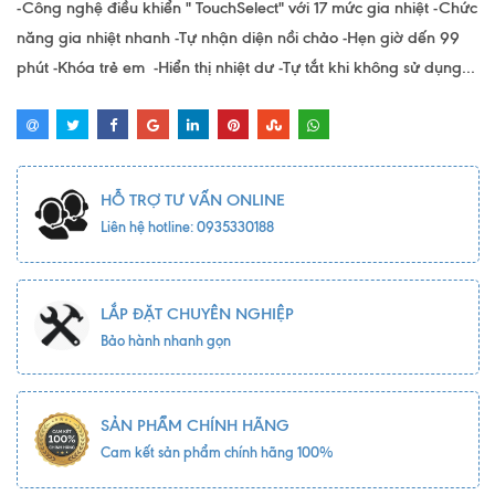
-Công nghệ điều khiển " TouchSelect" với 17 mức gia nhiệt -Chức
năng gia nhiệt nhanh -Tự nhận diện nồi chảo -Hẹn giờ dến 99
phút -Khóa trẻ em -Hiển thị nhiệt dư -Tự tắt khi không sử dụng...
HỖ TRỢ TƯ VẤN ONLINE
Liên hệ hotline: 0935330188
LẮP ĐẶT CHUYÊN NGHIỆP
Bảo hành nhanh gọn
SẢN PHẨM CHÍNH HÃNG
Cam kết sản phẩm chính hãng 100%