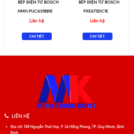
BẾP ĐIỆN TỪ BOSCH
BẾP ĐIỆN TỪ BOSCH
HMH.PUC631BB1E
PXE675DC1E
Liên hệ
Liên hệ
CHI TIẾT
CHI TIẾT
LIÊN HỆ
Địa chỉ:
138 Nguyễn Thái Học, P. Lê Hồng Phong, TP. Quy Nhơn, Bình
Định