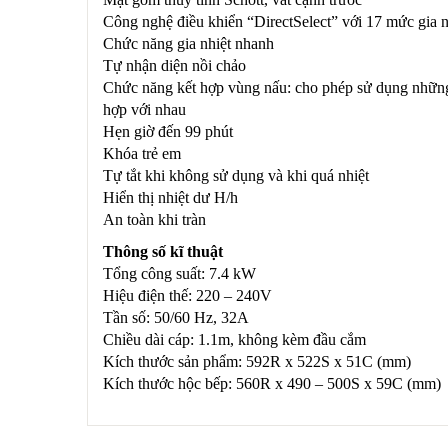
Công nghệ điều khiển “DirectSelect” với 17 mức gia n
Chức năng gia nhiệt nhanh
Tự nhận diện nồi chảo
Chức năng kết hợp vùng nấu: cho phép sử dụng những n
hợp với nhau
Hẹn giờ đến 99 phút
Khóa trẻ em
Tự tắt khi không sử dụng và khi quá nhiệt
Hiển thị nhiệt dư H/h
An toàn khi tràn
Thông số kĩ thuật
Tổng công suất: 7.4 kW
Hiệu điện thế: 220 – 240V
Tần số: 50/60 Hz, 32A
Chiều dài cáp: 1.1m, không kèm đầu cắm
Kích thước sản phẩm: 592R x 522S x 51C (mm)
Kích thước hộc bếp: 560R x 490 – 500S x 59C (mm)