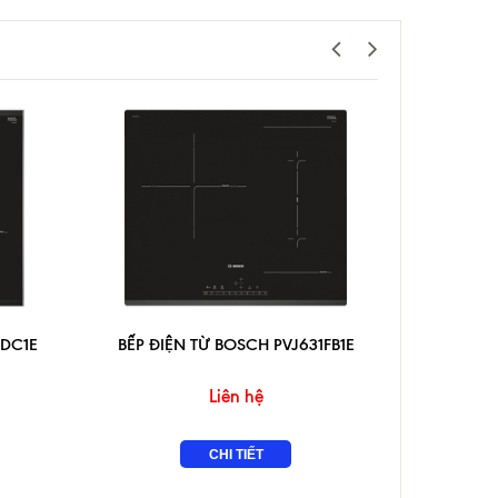
5DC1E
BẾP ĐIỆN TỪ BOSCH PVJ631FB1E
BẾP ĐIỆ
Liên hệ
CHI TIẾT