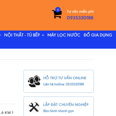
0
Tư vấn miễn phí
0935330188
NỘI THẤT - TỦ BẾP
MÁY LỌC NƯỚC
ĐỒ GIA DỤNG
HỖ TRỢ TƯ VẤN ONLINE
Liên hệ hotline: 0935330188
LẮP ĐẶT CHUYÊN NGHIỆP
Bảo hành nhanh gọn
2.6 KW 1