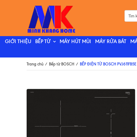
GIỚI THIỆU
BẾP TỪ
MÁY HÚT MÙI
MÁY RỬA BÁT
MÁ
Trang chủ
/
Bếp từ BOSCH
/
BẾP ĐIỆN TỪ BOSCH PVJ611FB5E