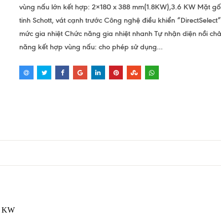
vùng nấu lớn kết hợp: 2×180 x 388 mm(1.8KW),3.6 KW Mặt gố
tinh Schott, vát cạnh trước Công nghệ điều khiển “DirectSelect”
mức gia nhiệt Chức năng gia nhiệt nhanh Tự nhận diện nồi c
năng kết hợp vùng nấu: cho phép sử dụng...
.6 KW