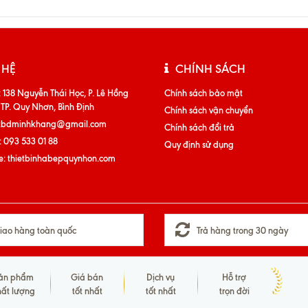
 HỆ
CHÍNH SÁCH
:
138 Nguyễn Thái Học, P. Lê Hồng
Chính sách bảo mật
 TP. Quy Nhơn, Bình Định
Chính sách vận chuyển
tbdminhkhang@gmail.com
Chính sách đổi trả
:
093 533 01 88
Quy định sử dụng
e:
thietbinhabepquynhon.com
iao hàng toàn quốc
Trả hàng trong 30 ngày
ản phẩm
Giá bán
Dịch vụ
Hỗ trợ
hất lượng
tốt nhất
tốt nhất
trọn đời