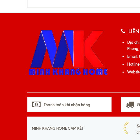
LIÊN
Địa chỉ
Phong,
Email:
Hotline
Websit
Thanh toán khi nhận hàng
G
S
MINH KHANG HOME CAM KẾT
c