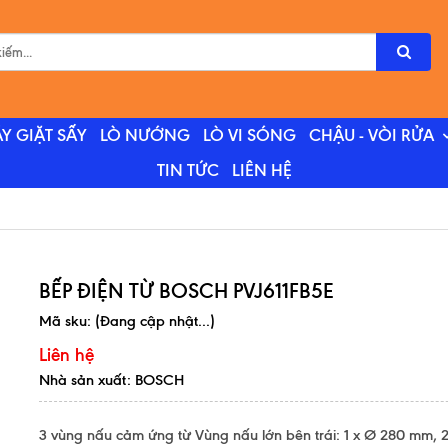
Y GIẶT SẤY
LÒ NƯỚNG
LÒ VI SÓNG
CHẬU - VÒI RỬA
TIN TỨC
LIÊN HỆ
BẾP ĐIỆN TỪ BOSCH PVJ611FB5E
Mã sku:
(Đang cập nhật...)
Liên hệ
Nhà sản xuất: BOSCH
3 vùng nấu cảm ứng từ Vùng nấu lớn bên trái: 1 x Ø 280 mm, 