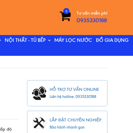
0
Tư vấn miễn phí
0935330188
NỘI THẤT - TỦ BẾP
MÁY LỌC NƯỚC
ĐỒ GIA DỤNG
HỖ TRỢ TƯ VẤN ONLINE
Liên hệ hotline: 0935330188
LẮP ĐẶT CHUYÊN NGHIỆP
Bảo hành nhanh gọn
 cấp độ