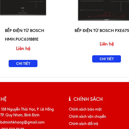
BẾP ĐIỆN TỪ BOSCH
BẾP ĐIỆN TỪ BOSCH PXE67
HMH.PUC631BB1E
Liên hệ
Liên hệ
CHI TIẾT
CHI TIẾT
 HỆ
CHÍNH SÁCH
:
138 Nguyễn Thái Học, P. Lê Hồng
Chính sách bảo mật
 TP. Quy Nhơn, Bình Định
Chính sách vận chuyển
tbdminhkhang@gmail.com
Chính sách đổi trả