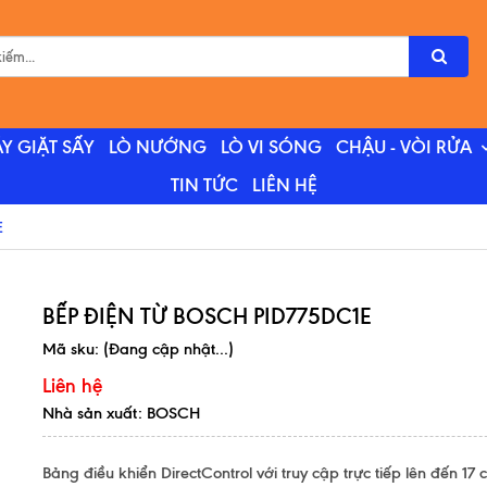
Y GIẶT SẤY
LÒ NƯỚNG
LÒ VI SÓNG
CHẬU - VÒI RỬA
TIN TỨC
LIÊN HỆ
E
BẾP ĐIỆN TỪ BOSCH PID775DC1E
Mã sku:
(Đang cập nhật...)
Liên hệ
Nhà sản xuất: BOSCH
Bảng điều khiển DirectControl với truy cập trực tiếp lên đến 17