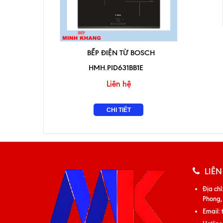
BẾP ĐIỆN TỪ BOSCH
HMH.PID631BB1E
Liên hệ
CHI TIẾT
LIÊN
Địa chỉ
Phong,
Email: