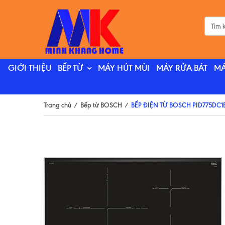
GIỚI THIỆU
BẾP TỪ
MÁY HÚT MÙI
MÁY RỬA BÁT
MÁ
Trang chủ
/
Bếp từ BOSCH
/
BẾP ĐIỆN TỪ BOSCH PID775DC1