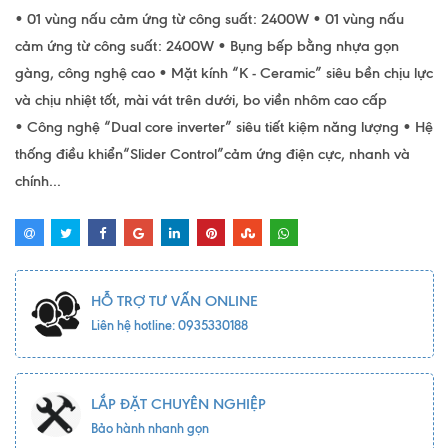
• 01 vùng nấu cảm ứng từ công suất: 2400W • 01 vùng nấu
cảm ứng từ công suất: 2400W • Bụng bếp bằng nhựa gọn
gàng, công nghệ cao • Mặt kính “K - Ceramic” siêu bền chịu lực
và chịu nhiệt tốt, mài vát trên dưới, bo viền nhôm cao cấp
• Công nghệ “Dual core inverter” siêu tiết kiệm năng lượng • Hệ
thống điều khiển“Slider Control”cảm ứng điện cực, nhanh và
chính...
HỖ TRỢ TƯ VẤN ONLINE
Liên hệ hotline: 0935330188
LẮP ĐẶT CHUYÊN NGHIỆP
Bảo hành nhanh gọn