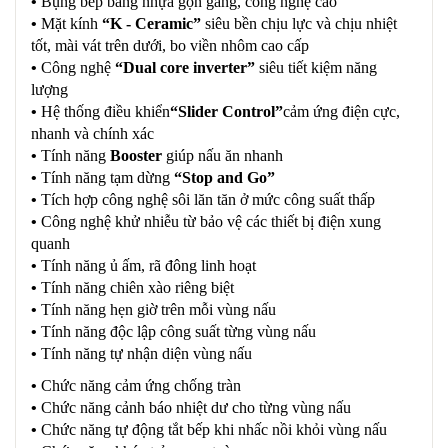
•
Bụng bếp bằng nhựa gọn gàng, công nghệ cao
•
Mặt kính
“K - Ceramic”
siêu bền chịu lực và chịu nhiệt
tốt, mài vát trên dưới, bo viền nhôm cao cấp
•
Công nghệ
“Dual core inverter”
siêu tiết kiệm năng
lượng
•
Hệ thống điều khiển
“Slider Control”
cảm ứng điện cực,
nhanh và chính xác
•
Tính năng
Booster
giúp nấu ăn nhanh
•
Tính năng tạm dừng
“Stop and Go”
•
Tích hợp công nghệ sôi lăn tăn ở mức công suất thấp
•
Công nghệ khử nhiễu từ bảo vệ các thiết bị điện xung
quanh
•
Tính năng ủ ấm, rã đông linh hoạt
•
Tính năng chiên xào riêng biệt
•
Tính năng hẹn giờ trên mỗi vùng nấu
•
Tính năng độc lập công suất từng vùng nấu
•
Tính năng tự nhận diện vùng nấu
•
Chức năng cảm ứng chống tràn
•
Chức năng cảnh báo nhiệt dư cho từng vùng nấu
•
Chức năng tự động tắt bếp khi nhấc nồi khỏi vùng nấu