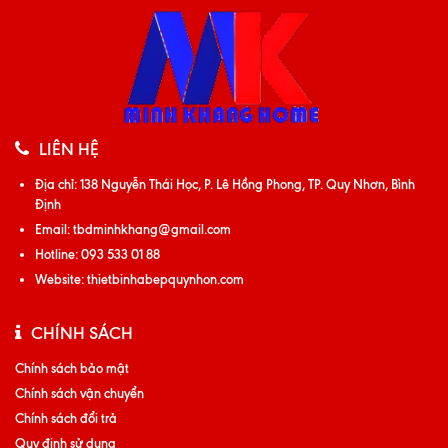
LIÊN HỆ
Địa chỉ:
138 Nguyễn Thái Học, P. Lê Hồng Phong, TP. Quy Nhơn, Bình
Định
Email:
tbdminhkhang@gmail.com
Hotline:
093 533 01 88
Website:
thietbinhabepquynhon.com
CHÍNH SÁCH
Chính sách bảo mật
Chính sách vận chuyển
Chính sách đổi trả
Quy định sử dụng