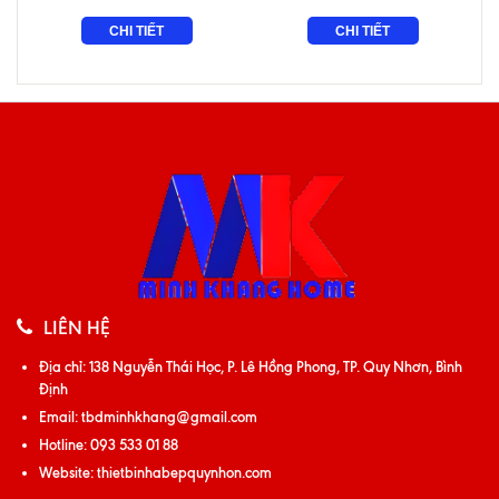
CHI TIẾT
CHI TIẾT
LIÊN HỆ
Địa chỉ:
138 Nguyễn Thái Học, P. Lê Hồng Phong, TP. Quy Nhơn, Bình
Định
Email:
tbdminhkhang@gmail.com
Hotline:
093 533 01 88
Website:
thietbinhabepquynhon.com