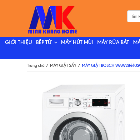
GIỚI THIỆU
BẾP TỪ
MÁY HÚT MÙI
MÁY RỬA BÁT
MÁ
Trang chủ
/
MÁY GIẶT SẤY
/
MÁY GIẶT BOSCH WAW28440S