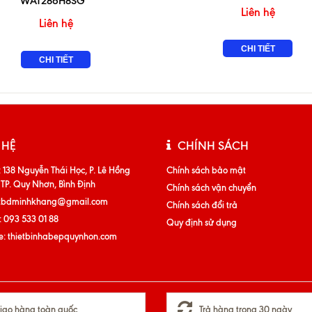
WAT286H8SG
Liên hệ
Liên hệ
CHI TIẾT
CHI TIẾT
 HỆ
CHÍNH SÁCH
:
138 Nguyễn Thái Học, P. Lê Hồng
Chính sách bảo mật
 TP. Quy Nhơn, Bình Định
Chính sách vận chuyển
tbdminhkhang@gmail.com
Chính sách đổi trả
:
093 533 01 88
Quy định sử dụng
e:
thietbinhabepquynhon.com
iao hàng toàn quốc
Trả hàng trong 30 ngày