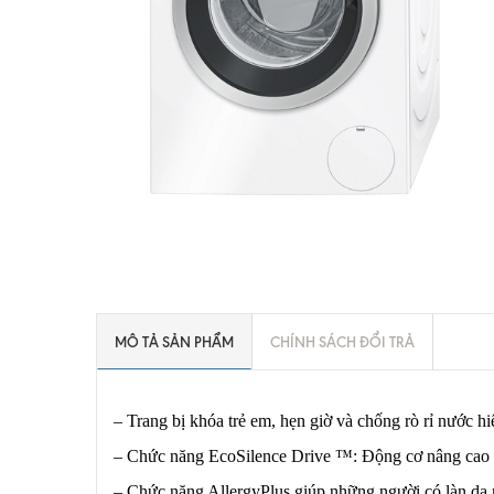
MÔ TẢ SẢN PHẨM
CHÍNH SÁCH ĐỔI TRẢ
– Trang bị khóa trẻ em, hẹn giờ và chống rò rỉ nước h
– Chức năng EcoSilence Drive ™: Động cơ nâng cao man
– Chức năng AllergyPlus giúp những người có làn da 