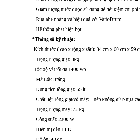
– Giảm lượng nước được sử dụng để tiết kiệm chi ph
– Rửa nhẹ nhàng và hiệu quả với VarioDrum
– Hệ thống phát hiện bọt.
*Thông số kỹ thuật:
-Kích thước ( cao x rộng x sâu): 84 cm x 60 cm x 59 
– Trọng lượng giặt: 8kg
-Tốc độ vắt tối đa 1400 v/p
– Màu sắc: trắng
– Dung tích lồng giặt: 65lít
– Chất liệu lồng giặt/vỏ máy: Thép không dỉ/ Nhựa ca
– Trọng lượng máy: 72 kg
– Công suất: 2300 W
– Hiện thị đèn LED
– Độ ồn: 48 db