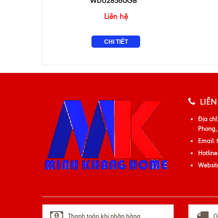
WDU28560GB
Liên hệ
CHI TIẾT
LIÊN
Địa chỉ
Phong,
Email:
Hotline
Websit
Thanh toán khi nhận hàng
G