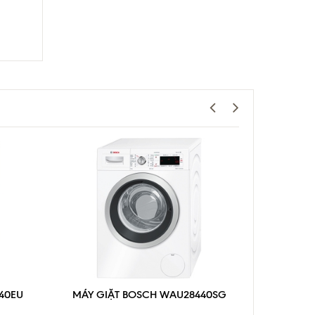
40EU
MÁY GIẶT BOSCH WAU28440SG
MÁY GI