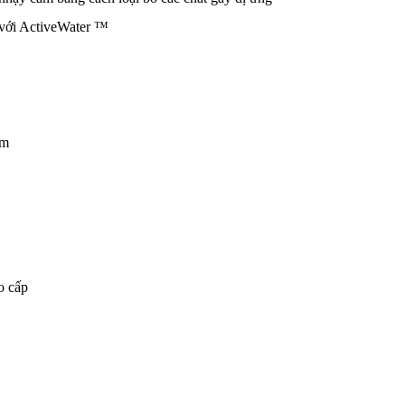
í với ActiveWater ™
cm
o cấp