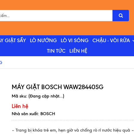
Y GIẶT SẤY
LÒ NƯỚNG
LÒ VI SÓNG
CHẬU - VÒI RỬA
TIN TỨC
LIÊN HỆ
G
MÁY GIẶT BOSCH WAW28440SG
Mã sku:
(Đang cập nhật...)
Liên hệ
Nhà sản xuất: BOSCH
– Trang bị khóa trẻ em, hẹn giờ và chống rò rỉ nước hiệu quả 