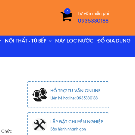
0
Tư vấn miễn phí
0935330188
NỘI THẤT - TỦ BẾP
MÁY LỌC NƯỚC
ĐỒ GIA DỤNG
HỖ TRỢ TƯ VẤN ONLINE
Liên hệ hotline: 0935330188
LẮP ĐẶT CHUYÊN NGHIỆP
Bảo hành nhanh gọn
– Chức