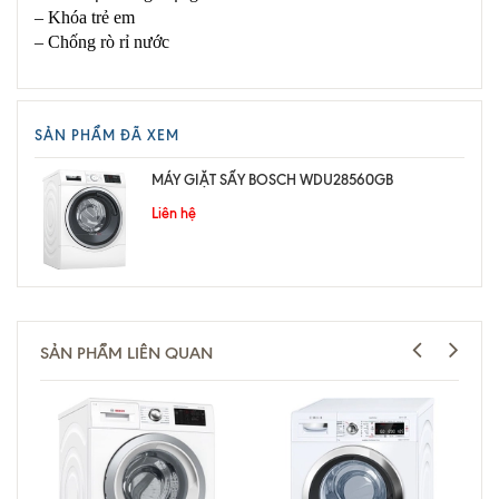
– Khóa trẻ em
– Chống rò rỉ nước
SẢN PHẨM ĐÃ XEM
MÁY GIẶT SẤY BOSCH WDU28560GB
Liên hệ
SẢN PHẨM LIÊN QUAN