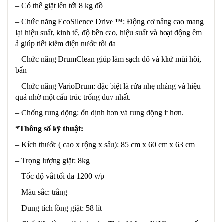
– Có thể giặt lên tới 8 kg đồ
– Chức năng EcoSilence Drive ™: Động cơ nâng cao mang
lại hiệu suất, kinh tế, độ bền cao, hiệu suất và hoạt động êm
ả giúp tiết kiệm điện nước tối đa
– Chức năng DrumClean giúp làm sạch đồ và khử mùi hôi,
bẩn
– Chức năng VarioDrum: đặc biệt là rửa nhẹ nhàng và hiệu
quả nhờ một cấu trúc trống duy nhất.
– Chống rung động: ổn định hơn và rung động ít hơn.
*Thông số kỹ thuật:
– Kích thước ( cao x rộng x sâu): 85 cm x 60 cm x 63 cm
– Trọng lượng giặt: 8kg
– Tốc độ vắt tối đa 1200 v/p
– Màu sắc: trắng
– Dung tích lồng giặt: 58 lít