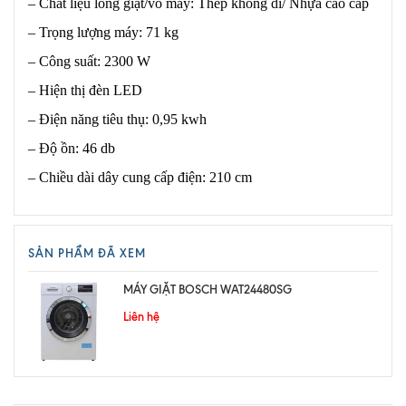
– Chất liệu lồng giặt/vỏ máy: Thép không dỉ/ Nhựa cao cấp
– Trọng lượng máy: 71 kg
– Công suất: 2300 W
– Hiện thị đèn LED
– Điện năng tiêu thụ: 0,95 kwh
– Độ ồn: 46 db
– Chiều dài dây cung cấp điện: 210 cm
SẢN PHẨM ĐÃ XEM
MÁY GIẶT BOSCH WAT24480SG
Liên hệ