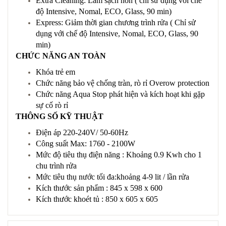
Extra Cleaning: Làm sạch hơn ( chỉ sử dụng với chế
độ Intensive, Nomal, ECO, Glass, 90 min)
Express: Giảm thời gian chương trình rửa ( Chỉ sử
dụng với chế độ Intensive, Nomal, ECO, Glass, 90
min)
CHỨC NĂNG AN TOÀN
Khóa trẻ em
Chức năng bảo vệ chống tràn, rò rỉ Overow protection
Chức năng Aqua Stop phát hiện và kích hoạt khi gặp
sự cố rò rỉ
THÔNG SỐ KỸ THUẬT
Điện áp 220-240V/ 50-60Hz
Công suất Max: 1760 - 2100W
Mức độ tiêu thụ điện năng : Khoảng 0.9 Kwh cho 1
chu trình rửa
Mức tiêu thụ nước tối đa:khoảng 4-9 lit / lần rửa
Kích thước sản phẩm : 845 x 598 x 600
Kích thước khoét tủ : 850 x 605 x 605