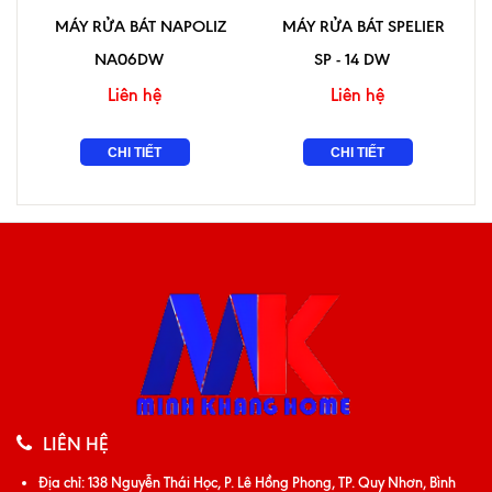
MÁY RỬA BÁT NAPOLIZ
MÁY RỬA BÁT SPELIER
NA06DW
SP - 14 DW
Liên hệ
Liên hệ
CHI TIẾT
CHI TIẾT
LIÊN HỆ
Địa chỉ:
138 Nguyễn Thái Học, P. Lê Hồng Phong, TP. Quy Nhơn, Bình