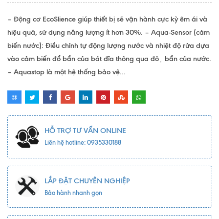
– Động cơ EcoSlience giúp thiết bị sẽ vận hành cực kỳ êm ái và
hiệu quả, sử dụng năng lượng ít hơn 30%. – Aqua-Sensor (cảm
biến nước): Điều chỉnh tự động lượng nước và nhiệt độ rửa dựa
vào cảm biến đổ bẩn của bát đĩa thông qua độ bẩn của nước.
– Aquastop là một hệ thống bảo vệ...
HỖ TRỢ TƯ VẤN ONLINE
Liên hệ hotline: 0935330188
LẮP ĐẶT CHUYÊN NGHIỆP
Bảo hành nhanh gọn