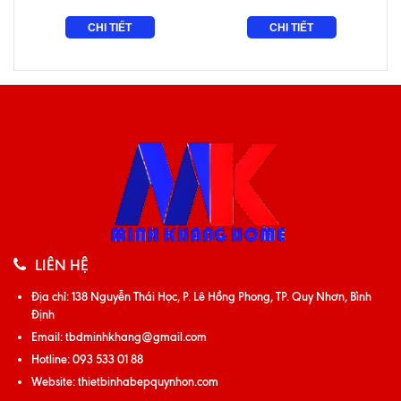
CHI TIẾT
CHI TIẾT
LIÊN HỆ
Địa chỉ:
138 Nguyễn Thái Học, P. Lê Hồng Phong, TP. Quy Nhơn, Bình
Định
Email:
tbdminhkhang@gmail.com
Hotline:
093 533 01 88
Website:
thietbinhabepquynhon.com