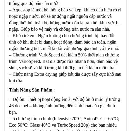
thông qua độ bẩn của nước.
– Aquastop là một hệ thống bảo vệ kép, khi có dấu hiệu rò rỉ
hoặc ngập nước, nó sẽ tự động ngắt nguồn cấp nước và
đồng thời hút toàn bộ lượng nước còn lại ra khỏi khu vực bị
ngập. Giúp bảo vệ máy và chống tràn nước ra sàn nhà.
– Khóa trẻ em: Ngăn không cho chương trình bị thay đổi
tình cờ khi thiết bị đang hoạt động, đảm bảo an toàn, ngăn
ngừa thương tích, nhất là đối với những gia đình có trẻ nhỏ.
– Chương trình VarioSpeed tiết kiệm 50% thời gian chương
trình VarioSpeed. Bát đĩa được rửa nhanh hơn, đảm bảo vệ
sinh, sạch sẽ và khô trong khi thời gian tiết kiệm một nửa.
– Chức năng Extra drying giúp bát đĩa được sấy cực khô sau
khi rửa.
Tính Năng Sản Phẩm
:
– Độ ồn: Thiết bị hoạt động êm ái với độ ồn ở mức lý tưởng
46 decibel – không ảnh hưởng đến sinh hoạt của gia đình
bạn.
– 5 chương trình chính (Intensive 70°C; Auto 45°C – 65°C;
Eco 50°C; Glass 40°C và TurboSpeed 20p) cho bạn nhiều