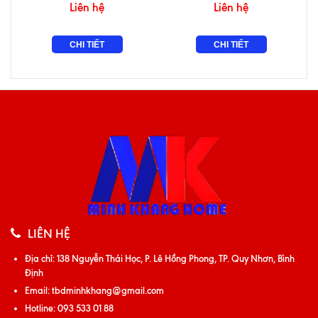
Liên hệ
Liên hệ
CHI TIẾT
CHI TIẾT
LIÊN HỆ
Địa chỉ:
138 Nguyễn Thái Học, P. Lê Hồng Phong, TP. Quy Nhơn, Bình
Định
Email:
tbdminhkhang@gmail.com
Hotline:
093 533 01 88