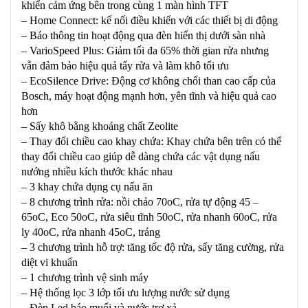
khiển cảm ứng bên trong cùng 1 màn hình TFT
– Home Connect: kế nối điều khiển với các thiết bị di động
– Báo thông tin hoạt động qua đèn hiển thị dưới sàn nhà
– VarioSpeed Plus: Giảm tối đa 65% thời gian rửa nhưng
vẫn đảm bảo hiệu quả tẩy rửa và làm khô tối ưu
– EcoSilence Drive: Động cơ không chổi than cao cấp của
Bosch, máy hoạt động mạnh hơn, yên tĩnh và hiệu quả cao
hơn
– Sấy khô bằng khoáng chất Zeolite
– Thay đổi chiều cao khay chứa: Khay chứa bên trên có thể
thay đổi chiều cao giúp dễ dàng chứa các vật dụng nấu
nướng nhiều kích thước khác nhau
– 3 khay chứa dụng cụ nấu ăn
– 8 chương trình rửa: nồi chảo 70oC, rửa tự động 45 –
65oC, Eco 50oC, rửa siêu tĩnh 50oC, rửa nhanh 60oC, rửa
ly 40oC, rửa nhanh 45oC, tráng
– 3 chương trình hỗ trợ: tăng tốc độ rửa, sấy tăng cường, rửa
diệt vi khuẩn
– 1 chương trình vệ sinh máy
– Hệ thống lọc 3 lớp tối ưu lượng nước sử dụng
– Đèn Led báo muối và nước trợ xả