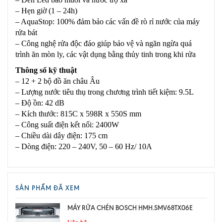
– Hẹn giờ (1 – 24h)
– AquaStop: 100% đảm bảo các vấn đề rò rỉ nước của máy
rửa bát
– Công nghệ rửa độc đáo giúp bảo vệ và ngăn ngừa quá
trình ăn mòn ly, các vật dụng bằng thủy tinh trong khi rửa
Thông số kỹ thuật
– 12 + 2 bộ đồ ăn châu Âu
– Lượng nước tiêu thụ trong chương trình tiết kiệm: 9.5L
– Độ ồn: 42 dB
– Kích thước: 815C x 598R x 550S mm
– Công suất điện kết nối: 2400W
– Chiều dài dây điện: 175 cm
– Dòng điện: 220 – 240V, 50 – 60 Hz/ 10A
SẢN PHẨM ĐÃ XEM
MÁY RỬA CHÉN BOSCH HMH.SMV68TX06E