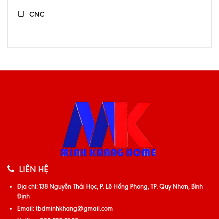
Giá trên 10.000.000đ
CNC
LIÊN HỆ
Địa chỉ:
138 Nguyễn Thái Học, P. Lê Hồng Phong, TP. Quy Nhơn, Bình
Định
Email:
tbdminhkhang@gmail.com