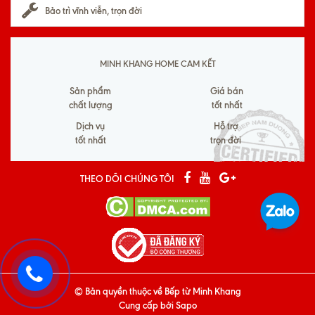
Bảo trì vĩnh viễn, trọn đời
MINH KHANG HOME CAM KẾT
Sản phẩm
Giá bán
chất lượng
tốt nhất
Dịch vụ
Hỗ trợ
tốt nhất
trọn đời
THEO DÕI CHÚNG TÔI
© Bản quyền thuộc về
Bếp từ Minh Khang
Cung cấp bởi
Sapo