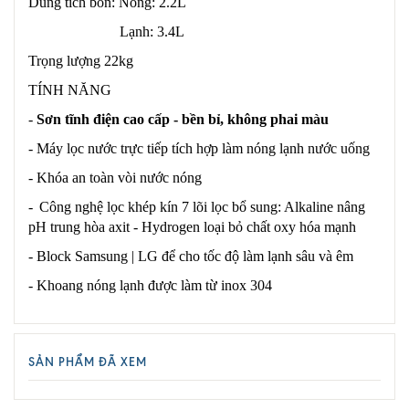
Dung tích bồn: Nóng: 2.2L
Lạnh: 3.4L
Trọng lượng 22kg
TÍNH NĂNG
-
Sơn tĩnh điện cao cấp - bền bỉ, không phai màu
- Máy lọc nước trực tiếp tích hợp làm nóng lạnh nước uống
- Khóa an toàn vòi nước nóng
-
Công nghệ lọc khép kín 7 lõi lọc bổ sung: Alkaline nâng
pH trung hòa axit - Hydrogen loại bỏ chất oxy hóa mạnh
- Block Samsung | LG để cho tốc độ làm lạnh sâu và êm
- Khoang nóng lạnh được làm từ inox 304
SẢN PHẨM ĐÃ XEM