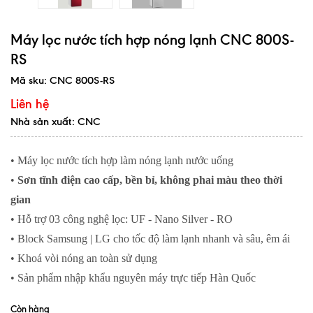
Máy lọc nước tích hợp nóng lạnh CNC 800S-
RS
Mã sku:
CNC 800S-RS
Liên hệ
Nhà sản xuất: CNC
• Máy lọc nước tích hợp làm nóng lạnh nước uống
•
Sơn tĩnh điện cao cấp, bền bỉ, không phai màu theo thời
gian
• Hỗ trợ 03 công nghệ lọc: UF - Nano Silver - RO
• Block Samsung | LG cho tốc độ làm lạnh nhanh và sâu, êm ái
• Khoá vòi nóng an toàn sử dụng
​• Sản phẩm nhập khẩu nguyên máy trực tiếp Hàn Quốc
Còn hàng