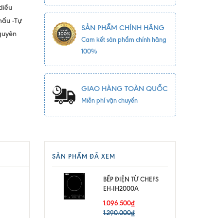
diều
nấu -Tự
SẢN PHẨM CHÍNH HÃNG
guyên
Cam kết sản phẩm chính hãng
100%
GIAO HÀNG TOÀN QUỐC
Miễn phí vận chuyển
SẢN PHẨM ĐÃ XEM
BẾP ĐIỆN TỪ CHEFS
EH-IH2000A
1.096.500₫
1.290.000₫