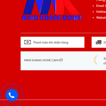
Email:
Hotline
Websit
Thanh toán khi nhận hàng
G
S
MINH KHANG HOME CAM KẾT
c
093
533