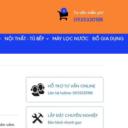
0
Tư vấn miễn phí
0935330188
NỘI THẤT - TỦ BẾP
MÁY LỌC NƯỚC
ĐỒ GIA DỤNG
HỖ TRỢ TƯ VẤN ONLINE
Liên hệ hotline: 0935330188
LẮP ĐẶT CHUYÊN NGHIỆP
Bảo hành nhanh gọn
phím cảm