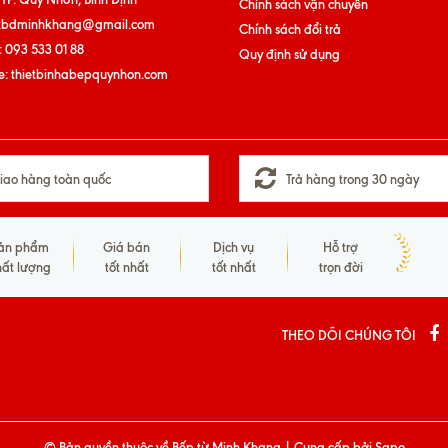
Chính sách vận chuyển
tbdminhkhang@gmail.com
Chính sách đổi trả
:
093 533 01 88
Quy định sử dụng
e:
thietbinhabepquynhon.com
iao hàng toàn quốc
Trả hàng trong 30 ngày
ản phẩm
Giá bán
Dịch vụ
Hỗ trợ
hất lượng
tốt nhất
tốt nhất
trọn đời
THEO DÕI CHÚNG TÔI
© Bản quyền thuộc về
Bếp từ Minh Khang
|
Cung cấp bởi
Sapo