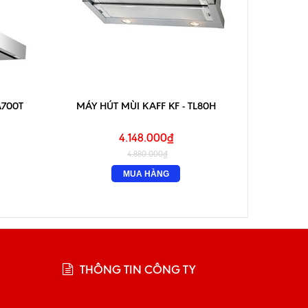
A700T
MÁY HÚT MÙI KAFF KF - TL80H
MÁY HÚ
4.148.000₫
4.880.000₫
MUA HÀNG
THÔNG TIN CÔNG TY