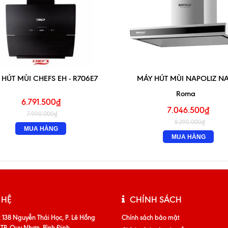
HÚT MÙI CHEFS EH - R706E7
MÁY HÚT MÙI NAPOLIZ N
Roma
6.791.500₫
7.046.500₫
7.990.000₫
8.290.000₫
MUA HÀNG
MUA HÀNG
 HỆ
CHÍNH SÁCH
:
138 Nguyễn Thái Học, P. Lê Hồng
Chính sách bảo mật
 TP. Quy Nhơn, Bình Định