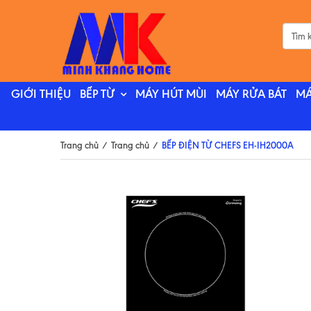
GIỚI THIỆU
BẾP TỪ
MÁY HÚT MÙI
MÁY RỬA BÁT
MÁ
Trang chủ
/
Trang chủ
/
BẾP ĐIỆN TỪ CHEFS EH-IH2000A