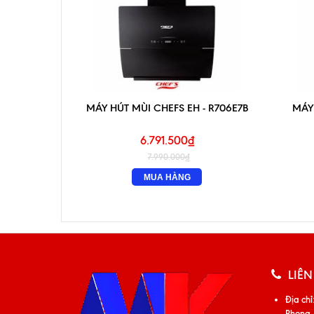
MÁY HÚT MÙI CHEFS EH - R706E7B
MÁY 
6.791.500₫
7.990.000₫
MUA HÀNG
LIÊN
Địa chỉ
Phong,