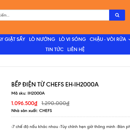
Y GIẶT SẤY
LÒ NƯỚNG
LÒ VI SÓNG
CHẬU - VÒI RỬA
TIN TỨC
LIÊN HỆ
BẾP ĐIỆN TỪ CHEFS EH-IH2000A
Mã sku:
IH2000A
1.290.000₫
1.096.500₫
Nhà sản xuất: CHEFS
-7 chế độ nấu khác nhau -Tùy chỉnh hẹn giờ thông minh -Bàn 