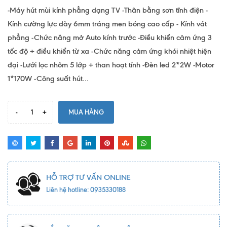
-Máy hút mùi kính phẳng dạng TV -Thân bằng sơn tĩnh điện -
Kính cường lực dày 6mm tráng men bóng cao cấp - Kính vát
phẳng -Chức năng mở Auto kính trước -Điều khiển cảm ứng 3
tốc độ + điều khiển từ xa -Chức năng cảm ứng khói nhiệt hiện
đại -Lưới lọc nhôm 5 lớp + than hoạt tính -Đèn led 2*2W -Motor
1*170W -Công suất hút...
-
+
MUA HÀNG
HỖ TRỢ TƯ VẤN ONLINE
Liên hệ hotline: 0935330188