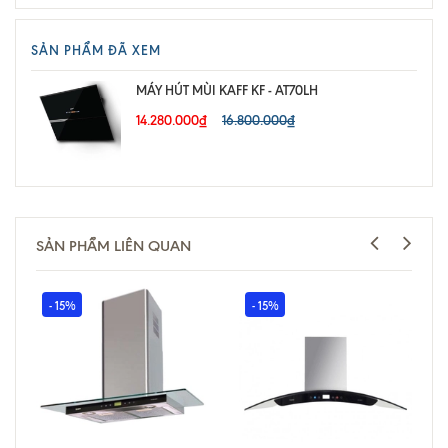
SẢN PHẨM ĐÃ XEM
MÁY HÚT MÙI KAFF KF - AT70LH
14.280.000₫
16.800.000₫
SẢN PHẨM LIÊN QUAN
- 15%
- 15%