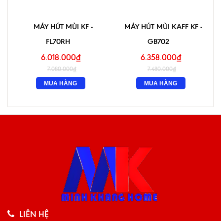
MÁY HÚT MÙI KF -
MÁY HÚT MÙI KAFF KF -
FL70RH
GB702
6.018.000₫
6.358.000₫
7.080.000₫
7.480.000₫
MUA HÀNG
MUA HÀNG
LIÊN HỆ