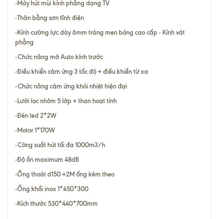
-Máy hút mùi kính phẳng dạng TV
-Thân bằng sơn tĩnh điện
-Kính cường lực dày 6mm tráng men bóng cao cấp - Kính vát
phẳng
-Chức năng mở Auto kính trước
-Điều khiển cảm ứng 3 tốc độ + điều khiển từ xa
-Chức năng cảm ứng khói nhiệt hiện đại
-Lưới lọc nhôm 5 lớp + than hoạt tính
-Đèn led 2*2W
-Motor 1*170W
-Công suất hút tối đa 1000m3/h
-Độ ồn maximum 48dB
-Ống thoát d150 +2M ống kèm theo
-Ống khối inox 1*450*300
-Kích thước 530*440*700mm