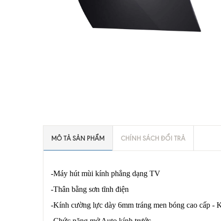
MÔ TẢ SẢN PHẨM
CHÍNH SÁCH ĐỔI TRẢ
-Máy hút mùi kính phẳng dạng TV
-Thân bằng sơn tĩnh điện
-Kính cường lực dày 6mm tráng men bóng cao cấp - K
-Chức năng mở Auto kính trước