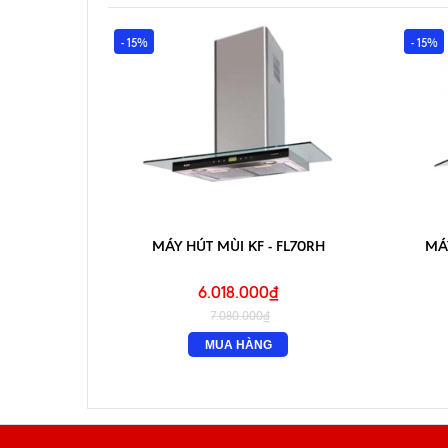
- 15%
- 15%
MÁY HÚT MÙI KF - FL70RH
MÁY
6.018.000₫
7.080.000₫
MUA HÀNG