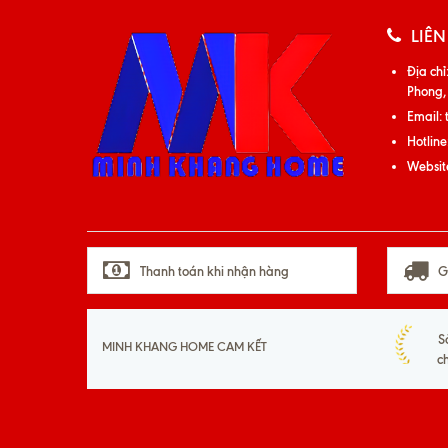
LIÊN
Địa chỉ
Phong,
Email:
Hotline
Websit
Thanh toán khi nhận hàng
G
S
MINH KHANG HOME CAM KẾT
c