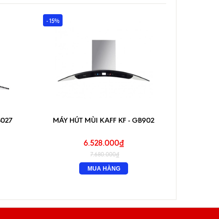
- 15%
- 15%
B027
MÁY HÚT MÙI KAFF KF - GB902
MÁY 
6.528.000₫
7.680.000₫
MUA HÀNG