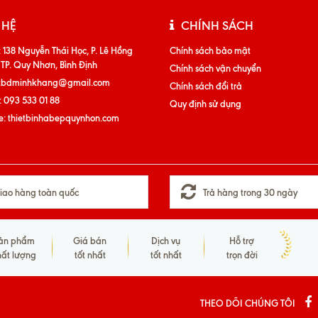
 HỆ
CHÍNH SÁCH
:
138 Nguyễn Thái Học, P. Lê Hồng
Chính sách bảo mật
 TP. Quy Nhơn, Bình Định
Chính sách vận chuyển
tbdminhkhang@gmail.com
Chính sách đổi trả
:
093 533 01 88
Quy định sử dụng
e:
thietbinhabepquynhon.com
iao hàng toàn quốc
Trả hàng trong 30 ngày
ản phẩm
Giá bán
Dịch vụ
Hỗ trợ
hất lượng
tốt nhất
tốt nhất
trọn đời
THEO DÕI CHÚNG TÔI