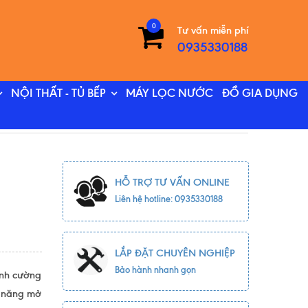
0
Tư vấn miễn phí
0935330188
NỘI THẤT - TỦ BẾP
MÁY LỌC NƯỚC
ĐỒ GIA DỤNG
HỖ TRỢ TƯ VẤN ONLINE
Liên hệ hotline: 0935330188
LẮP ĐẶT CHUYÊN NGHIỆP
Bảo hành nhanh gọn
ính cường
c năng mở