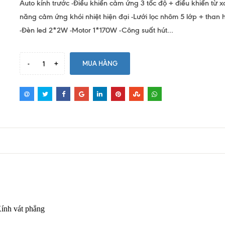
Auto kính trước -Điều khiển cảm ứng 3 tốc độ + điều khiển từ 
năng cảm ứng khói nhiệt hiện đại -Lưới lọc nhôm 5 lớp + than h
-Đèn led 2*2W -Motor 1*170W -Công suất hút...
-
+
MUA HÀNG
ính vát phẳng