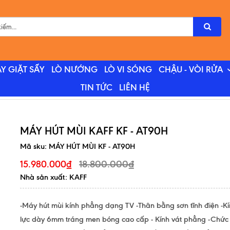
Y GIẶT SẤY
LÒ NƯỚNG
LÒ VI SÓNG
CHẬU - VÒI RỬA
TIN TỨC
LIÊN HỆ
MÁY HÚT MÙI KAFF KF - AT90H
Mã sku:
MÁY HÚT MÙI KF - AT90H
18.800.000₫
15.980.000₫
Nhà sản xuất: KAFF
-Máy hút mùi kính phẳng dạng TV -Thân bằng sơn tĩnh điện -K
lực dày 6mm tráng men bóng cao cấp - Kính vát phẳng -Chứ