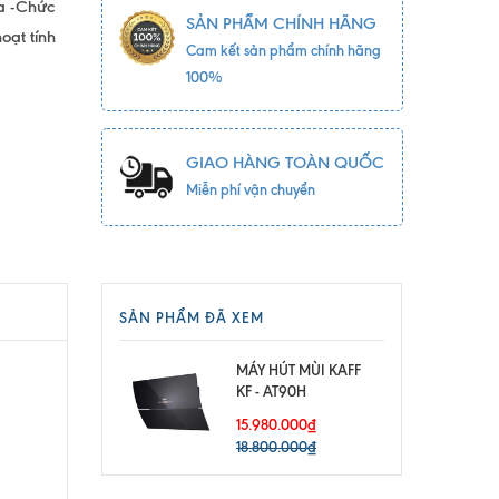
xa -Chức
SẢN PHẨM CHÍNH HÃNG
oạt tính
Cam kết sản phẩm chính hãng
100%
GIAO HÀNG TOÀN QUỐC
Miễn phí vận chuyển
SẢN PHẨM ĐÃ XEM
MÁY HÚT MÙI KAFF
KF - AT90H
15.980.000₫
18.800.000₫