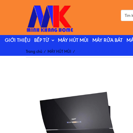
GIỚI THIỆU
BẾP TỪ
MÁY HÚT MÙI
MÁY RỬA BÁT
MÁ
Trang chủ
/
MÁY HÚT MÙI
/
MÁY HÚT MÙI KAFF KF - AT90H