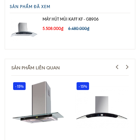
SẢN PHẨM ĐÃ XEM
MÁY HÚT MÙI KAFF KF - GB906
5.508.000₫
6.480.000₫
SẢN PHẨM LIÊN QUAN
- 15%
- 15%