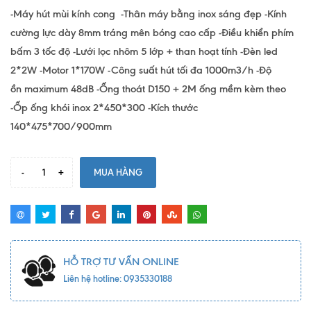
-Máy hút mùi kính cong -Thân máy bằng inox sáng đẹp -Kính
cường lực dày 8mm tráng mên bóng cao cấp -Điều khiển phím
bấm 3 tốc độ -Lưới lọc nhôm 5 lớp + than hoạt tính -Đèn led
2*2W -Motor 1*170W -Công suất hút tối đa 1000m3/h -Độ
ồn maximum 48dB -Ống thoát D150 + 2M ống mềm kèm theo
-Ốp ống khói inox 2*450*300 -Kích thước
140*475*700/900mm
-
+
MUA HÀNG
HỖ TRỢ TƯ VẤN ONLINE
Liên hệ hotline: 0935330188