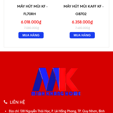
MÁY HÚT MÙI KF -
MÁY HÚT MÙI KAFF KF -
FL70RH
GB702
6.018.000₫
6.358.000₫
7.080.000₫
7.480.000₫
MUA HÀNG
MUA HÀNG
LIÊN HỆ
Địa chỉ:
138 Nguyễn Thái Học, P. Lê Hồng Phong, TP. Quy Nhơn, Bình