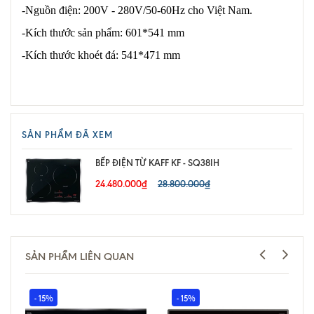
-Nguồn điện: 200V - 280V/50-60Hz cho Việt Nam.
-Kích thước sản phẩm: 601*541 mm
-Kích thước khoét đá: 541*471 mm
SẢN PHẨM ĐÃ XEM
BẾP ĐIỆN TỪ KAFF KF - SQ38IH
24.480.000₫
28.800.000₫
SẢN PHẨM LIÊN QUAN
- 15%
- 15%