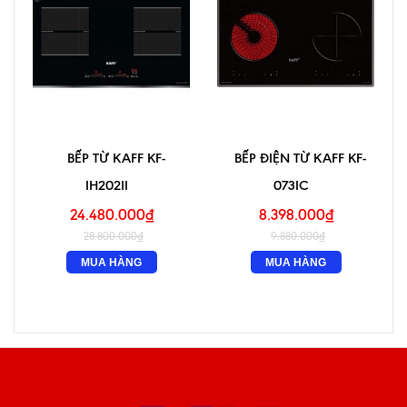
BẾP TỪ KAFF KF-
BẾP ĐIỆN TỪ KAFF KF-
IH202II
073IC
24.480.000₫
8.398.000₫
28.800.000₫
9.880.000₫
MUA HÀNG
MUA HÀNG