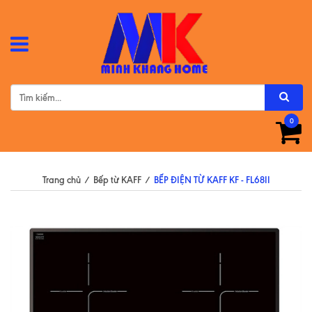
0
Trang chủ
/
Bếp từ KAFF
/
BẾP ĐIỆN TỪ KAFF KF - FL68II