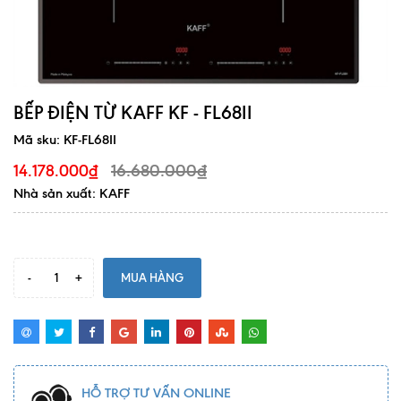
BẾP ĐIỆN TỪ KAFF KF - FL68II
Mã sku:
KF-FL68II
16.680.000₫
14.178.000₫
Nhà sản xuất: KAFF
-
+
MUA HÀNG
HỖ TRỢ TƯ VẤN ONLINE