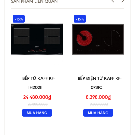
SẢN PHẨM LIÊN QUAN
- 15%
- 15%
BẾP TỪ KAFF KF-
BẾP ĐIỆN TỪ KAFF KF-
IH202II
073IC
24.480.000₫
8.398.000₫
28.800.000₫
9.880.000₫
MUA HÀNG
MUA HÀNG