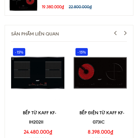
19.380.000₫
22.800.000₫
SẢN PHẨM LIÊN QUAN
- 15%
- 15%
BẾP TỪ KAFF KF-
BẾP ĐIỆN TỪ KAFF KF-
IH202II
073IC
24.480.000₫
8.398.000₫