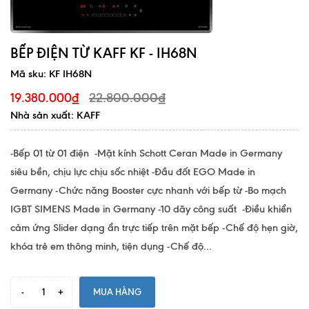
BẾP ĐIỆN TỪ KAFF KF - IH68N
Mã sku:
KF IH68N
22.800.000₫
19.380.000₫
Nhà sản xuất: KAFF
-Bếp 01 từ 01 điện -Mặt kính Schott Ceran Made in Germany
siêu bền, chịu lực chịu sốc nhiệt -Đầu đốt EGO Made in
Germany -Chức năng Booster cực nhanh với bếp từ -Bo mạch
IGBT SIMENS Made in Germany -10 dãy công suất -Điều khiển
cảm ứng Slider dạng ẩn trực tiếp trên mặt bếp -Chế độ hẹn giờ,
khóa trẻ em thông minh, tiện dụng -Chế độ...
-
+
MUA HÀNG