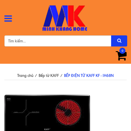
0
Trang chủ
/
Bếp từ KAFF
/
BẾP ĐIỆN TỪ KAFF KF - IH68N