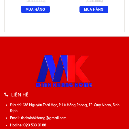
28.800.000₫
9.880.000₫
MUA HÀNG
MUA HÀNG
LIÊN HỆ
Địa chỉ:
138 Nguyễn Thái Học, P. Lê Hồng Phong, TP. Quy Nhơn, Bình
Định
Email:
tbdminhkhang@gmail.com
Hotline:
093 533 01 88