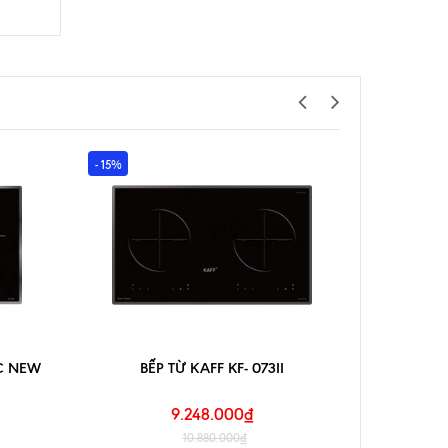
- 15%
- 15%
IC NEW
BẾP TỪ KAFF KF- 073II
BẾP T
9.248.000₫
10.880.000₫