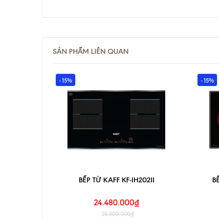
SẢN PHẨM LIÊN QUAN
- 15%
- 15%
BẾP TỪ KAFF KF-IH202II
B
24.480.000₫
28.800.000₫