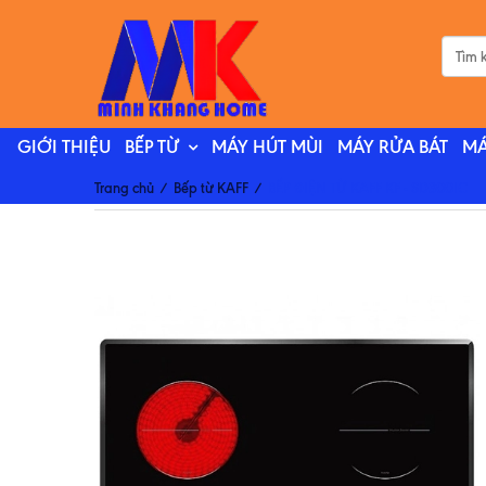
GIỚI THIỆU
BẾP TỪ
MÁY HÚT MÙI
MÁY RỬA BÁT
MÁ
Trang chủ
/
Bếp từ KAFF
/
BẾP ĐIỆN TỪ KAFF KF - SD300IC