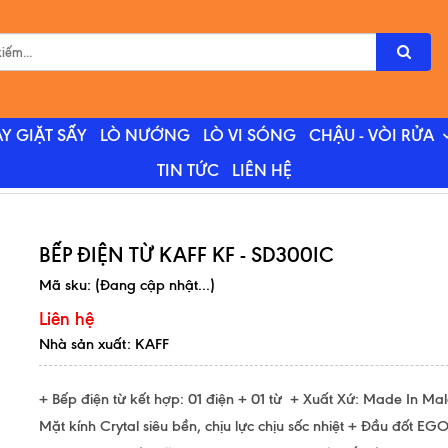
Y GIẶT SẤY
LÒ NƯỚNG
LÒ VI SÓNG
CHẬU - VÒI RỬA
TIN TỨC
LIÊN HỆ
BẾP ĐIỆN TỪ KAFF KF - SD300IC
Mã sku:
(Đang cập nhật...)
Liên hệ
Nhà sản xuất: KAFF
+ Bếp điện từ kết hợp: 01 điện + 01 từ + Xuất Xứ: Made In Mal
Mặt kính Crytal siêu bền, chịu lực chịu sốc nhiệt + Đầu đốt EG