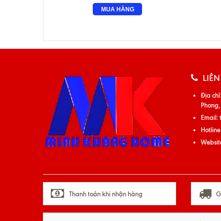
MUA HÀNG
LIÊN
Địa chỉ
Phong,
Email:
Hotline
Websit
Thanh toán khi nhận hàng
G