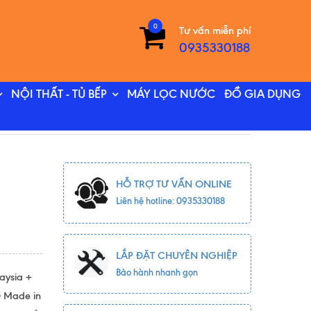
0
Tư vấn miễn phí
0935330188
NỘI THẤT - TỦ BẾP
MÁY LỌC NƯỚC
ĐỒ GIA DỤNG
HỖ TRỢ TƯ VẤN ONLINE
Liên hệ hotline: 0935330188
LẮP ĐẶT CHUYÊN NGHIỆP
Bảo hành nhanh gọn
aysia +
O Made in