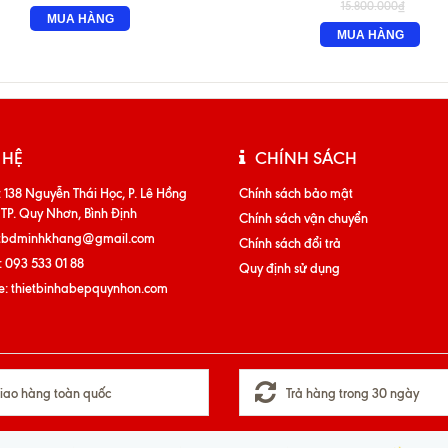
15.800.000₫
MUA HÀNG
MUA HÀNG
 HỆ
CHÍNH SÁCH
:
138 Nguyễn Thái Học, P. Lê Hồng
Chính sách bảo mật
 TP. Quy Nhơn, Bình Định
Chính sách vận chuyển
tbdminhkhang@gmail.com
Chính sách đổi trả
:
093 533 01 88
Quy định sử dụng
e:
thietbinhabepquynhon.com
iao hàng toàn quốc
Trả hàng trong 30 ngày