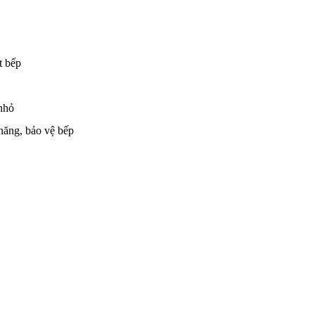
t bếp
 nhỏ
 năng, bảo vệ bếp