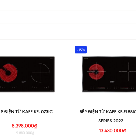
- 15%
ẾP ĐIỆN TỪ KAFF KF- 073IC
BẾP ĐIỆN TỪ KAFF KF-FL88
SERIES 2022
8.398.000₫
13.430.000₫
9.880.000₫