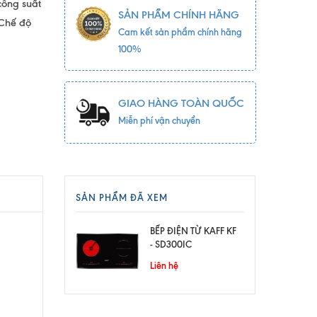
công suất
SẢN PHẨM CHÍNH HÃNG
 Chế độ
Cam kết sản phẩm chính hãng
100%
GIAO HÀNG TOÀN QUỐC
Miễn phí vận chuyển
SẢN PHẨM ĐÃ XEM
BẾP ĐIỆN TỪ KAFF KF
- SD300IC
Liên hệ