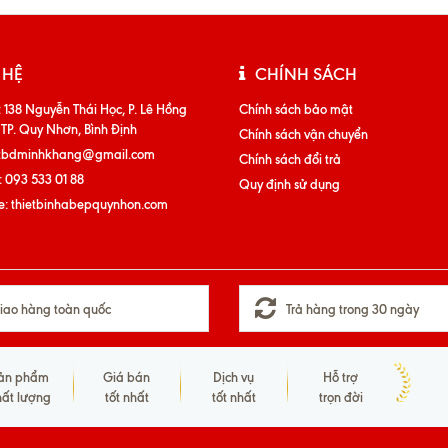
 HỆ
CHÍNH SÁCH
:
138 Nguyễn Thái Học, P. Lê Hồng
Chính sách bảo mật
 TP. Quy Nhơn, Bình Định
Chính sách vận chuyển
tbdminhkhang@gmail.com
Chính sách đổi trả
:
093 533 01 88
Quy định sử dụng
e:
thietbinhabepquynhon.com
iao hàng toàn quốc
Trả hàng trong 30 ngày
ản phẩm
Giá bán
Dịch vụ
Hỗ trợ
hất lượng
tốt nhất
tốt nhất
trọn đời