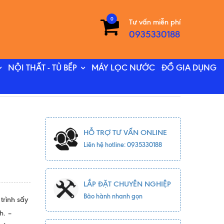
0
Tư vấn miễn phí
0935330188
NỘI THẤT - TỦ BẾP
MÁY LỌC NƯỚC
ĐỒ GIA DỤNG
HỖ TRỢ TƯ VẤN ONLINE
Liên hệ hotline: 0935330188
LẮP ĐẶT CHUYÊN NGHIỆP
Bảo hành nhanh gọn
trình sấy
h. –