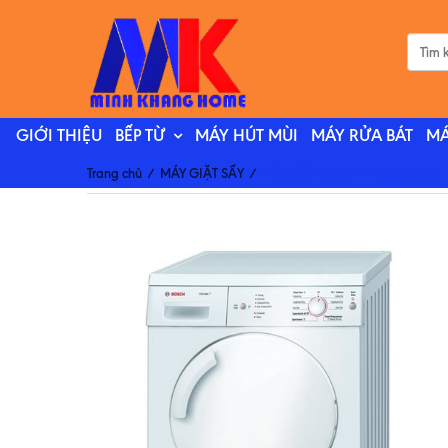
GIỚI THIỆU
BẾP TỪ
MÁY HÚT MÙI
MÁY RỬA BÁT
MÁ
Trang chủ
/
MÁY GIẶT SẤY
/
MÁY SẤY BOSCH WTE84105GB