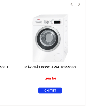
40EU
MÁY GIẶT BOSCH WAU28440SG
MÁY GI
Liên hệ
CHI TIẾT