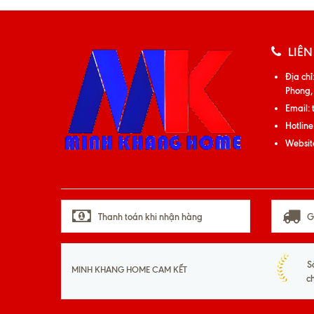
LIÊN
Địa chỉ
Phong,
Email:
Hotline
Websit
Thanh toán khi nhận hàng
G
S
MINH KHANG HOME CAM KẾT
c