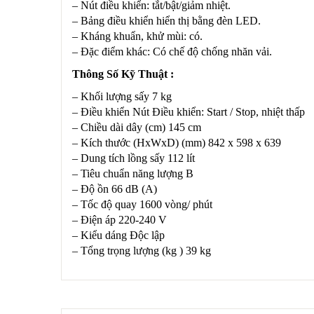
– Nút điều khiển: tắt/bật/giảm nhiệt.
– Bảng điều khiển hiển thị bằng đèn LED.
– Kháng khuẩn, khử mùi: có.
– Đặc điểm khác: Có chế độ chống nhăn vải.
Thông Số Kỹ Thuật :
– Khối lượng sấy 7 kg
– Điều khiển Nút Điều khiển: Start / Stop, nhiệt thấp
– Chiều dài dây (cm) 145 cm
– Kích thước (HxWxD) (mm) 842 x 598 x 639
– Dung tích lồng sấy 112 lít
– Tiêu chuẩn năng lượng B
– Độ ồn 66 dB (A)
– Tốc độ quay 1600 vòng/ phút
– Điện áp 220-240 V
– Kiểu dáng Độc lập
– Tổng trọng lượng (kg ) 39 kg