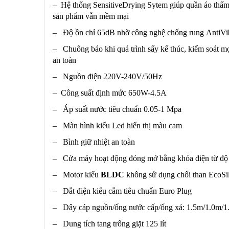
– Hệ thống SensitiveDrying Sytem giúp quần áo thấm 
sản phẩm vẫn mềm mại
– Độ ồn chỉ 65dB nhờ công nghệ chống rung AntiVibr
– Chuông báo khi quá trình sấy kế thúc, kiểm soát m
an toàn
– Nguồn điện 220V-240V/50Hz
– Công suất định mức 650W-4.5A
– Áp suất nước tiêu chuẩn 0.05-1 Mpa
– Màn hình kiểu Led hiển thị màu cam
– Bình giữ nhiệt an toàn
– Cửa máy hoạt động đóng mở bằng khóa điện từ độ
– Motor kiểu
BLDC
không sử dụng chổi than EcoSile
– Dắt điện kiểu cắm tiêu chuẩn Euro Plug
– Dây cáp nguồn/ống nước cấp/ống xả: 1.5m/1.0m/1
– Dung tích tang trống giặt 125 lít