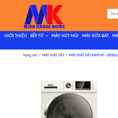
GIỚI THIỆU
BẾP TỪ
MÁY HÚT MÙI
MÁY RỬA BÁT
MÁ
Trang chủ
/
MÁY GIẶT SẤY
/
MÁY GIẶT SẤY KAFF KF - DR10E