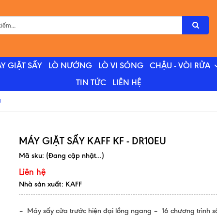
Y GIẶT SẤY
LÒ NƯỚNG
LÒ VI SÓNG
CHẬU - VÒI RỬA
TIN TỨC
LIÊN HỆ
U
MÁY GIẶT SẤY KAFF KF - DR10EU
Mã sku:
(Đang cập nhật...)
Liên hệ
Nhà sản xuất: KAFF
– Máy sấy cửa trước hiện đại lồng ngang – 16 chương trình s