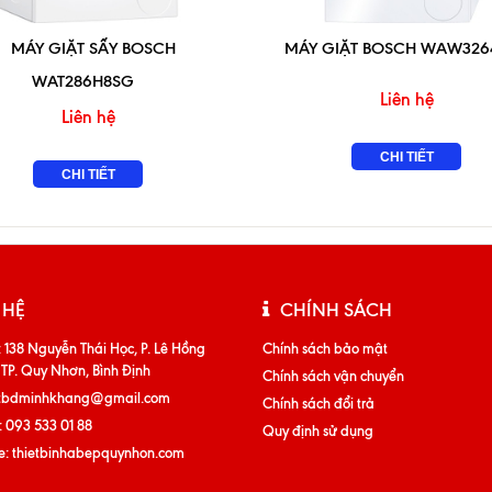
MÁY GIẶT SẤY BOSCH
MÁY GIẶT BOSCH WAW326
WAT286H8SG
Liên hệ
Liên hệ
CHI TIẾT
CHI TIẾT
 HỆ
CHÍNH SÁCH
:
138 Nguyễn Thái Học, P. Lê Hồng
Chính sách bảo mật
 TP. Quy Nhơn, Bình Định
Chính sách vận chuyển
tbdminhkhang@gmail.com
Chính sách đổi trả
:
093 533 01 88
Quy định sử dụng
e:
thietbinhabepquynhon.com