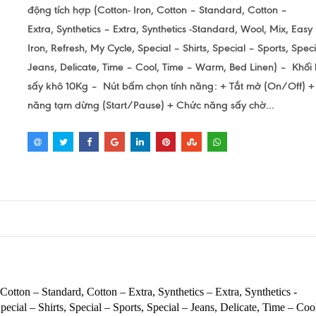
động tích hợp (Cotton- Iron, Cotton – Standard, Cotton –
Extra, Synthetics – Extra, Synthetics -Standard, Wool, Mix, Easy
Iron, Refresh, My Cycle, Special – Shirts, Special – Sports, Spec
Jeans, Delicate, Time – Cool, Time – Warm, Bed Linen) – Khối
sấy khô 10Kg – Nút bấm chọn tính năng: + Tắt mở (On/Off) 
năng tạm dừng (Start/Pause) + Chức năng sấy chờ...
Cotton – Standard, Cotton – Extra, Synthetics – Extra, Synthetics -
cial – Shirts, Special – Sports, Special – Jeans, Delicate, Time – Coo