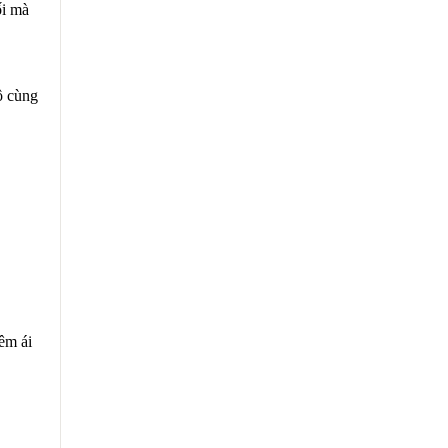
ối mà
ô cùng
êm ái