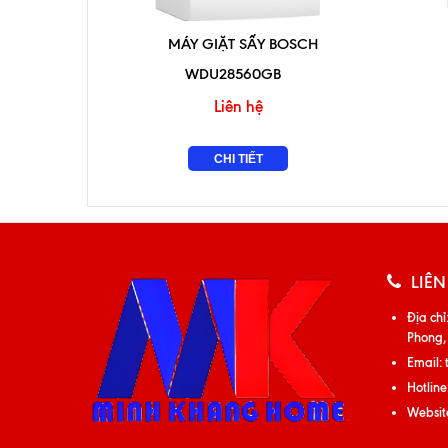
MÁY GIẶT SẤY BOSCH
WDU28560GB
Liên hệ
CHI TIẾT
LIÊN
Địa chỉ
Phong,
Email:
Hotline
Websit