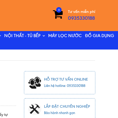
0
Tư vấn miễn phí
0935330188
NỘI THẤT - TỦ BẾP
MÁY LỌC NƯỚC
ĐỒ GIA DỤNG
HỖ TRỢ TƯ VẤN ONLINE
Liên hệ hotline: 0935330188
LẮP ĐẶT CHUYÊN NGHIỆP
Bảo hành nhanh gọn
ấy tự