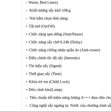
– Warm, Bed Linen)
– Khối lượng sấy khô 10Kg
– Nút bấm chọn tính năng:
+ Tắt mở (On/Off)
+ Chức năng tạm dừng (Start/Pause)
+ Chức năng sấy chờ 0-24h (Delay)
+ Chức năng chống nhăn quần áo (Anti-crease)
+ Điều chỉnh tốc độ sấy (Intensity)
+ Tín hiệu sấy (Signal)
+ Thời gian sấy (Time)
+ Khóa trẻ em (Child Lock)
+ Đèn cảnh báo(Lamp)
– Tiêu chuẩn tiết kiệm năng lượng A+++ theo tiêu c
– Công nghệ sấy ngưng tụ: Nước của chương trình sấy