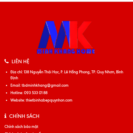
LIÊN HỆ
Địa chỉ:
138 Nguyễn Thái Học, P. Lê Hồng Phong, TP. Quy Nhơn, Bình
Định
Email:
tbdminhkhang@gmail.com
Hotline:
093 533 01 88
Website:
thietbinhabepquynhon.com
CHÍNH SÁCH
Chính sách bảo mật