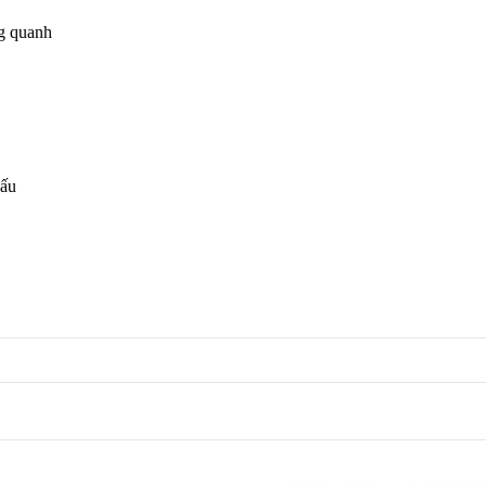
ng quanh
nấu