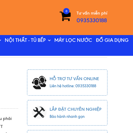
0
Tư vấn miễn phí
0935330188
NỘI THẤT - TỦ BẾP
MÁY LỌC NƯỚC
ĐỒ GIA DỤNG
HỖ TRỢ TƯ VẤN ONLINE
Liên hệ hotline: 0935330188
LẮP ĐẶT CHUYÊN NGHIỆP
Bảo hành nhanh gọn
u phải
TT