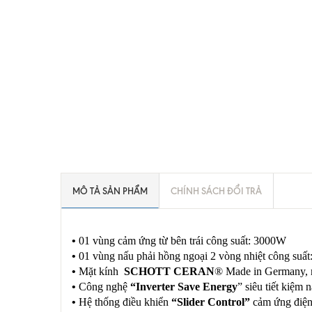
MÔ TẢ SẢN PHẨM
CHÍNH SÁCH ĐỔI TRẢ
•
01 vùng cảm ứng từ bên trái công suất: 3000W
•
01 vùng nấu phải hồng ngoại 2 vòng nhiệt công suấ
•
Mặt kính
SCHOTT CERAN
® Made in Germany, m
•
Công nghệ
“Inverter Save Energy
” siêu tiết kiệm
•
Hệ thống điều khiển
“Slider Control”
cảm ứng điện