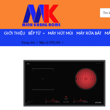
GIỚI THIỆU
BẾP TỪ
MÁY HÚT MÙI
MÁY RỬA BÁT
MÁ
Trang chủ
/
Bếp từ SPELIER
/
BẾP ĐIỆN TỪ SPELIER SPE - HC9