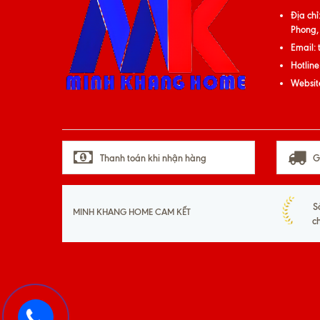
Địa chỉ
Phong,
Email:
Hotline
Websit
Thanh toán khi nhận hàng
G
S
MINH KHANG HOME CAM KẾT
c
093