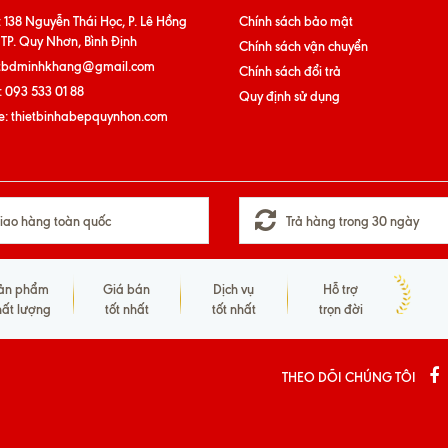
:
138 Nguyễn Thái Học, P. Lê Hồng
Chính sách bảo mật
 TP. Quy Nhơn, Bình Định
Chính sách vận chuyển
tbdminhkhang@gmail.com
Chính sách đổi trả
:
093 533 01 88
Quy định sử dụng
e:
thietbinhabepquynhon.com
iao hàng toàn quốc
Trả hàng trong 30 ngày
ản phẩm
Giá bán
Dịch vụ
Hỗ trợ
hất lượng
tốt nhất
tốt nhất
trọn đời
THEO DÕI CHÚNG TÔI