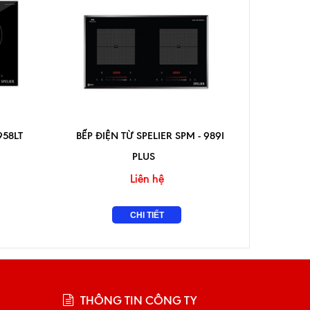
958LT
BẾP ĐIỆN TỪ SPELIER SPM - 989I
BẾP ĐIỆ
PLUS
Liên hệ
CHI TIẾT
THÔNG TIN CÔNG TY