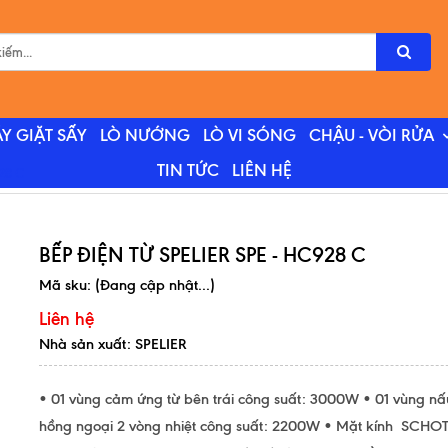
Y GIẶT SẤY
LÒ NƯỚNG
LÒ VI SÓNG
CHẬU - VÒI RỬA
TIN TỨC
LIÊN HỆ
28 C
BẾP ĐIỆN TỪ SPELIER SPE - HC928 C
Mã sku:
(Đang cập nhật...)
Liên hệ
Nhà sản xuất: SPELIER
• 01 vùng cảm ứng từ bên trái công suất: 3000W • 01 vùng nấ
hồng ngoại 2 vòng nhiệt công suất: 2200W • Mặt kính SCHO