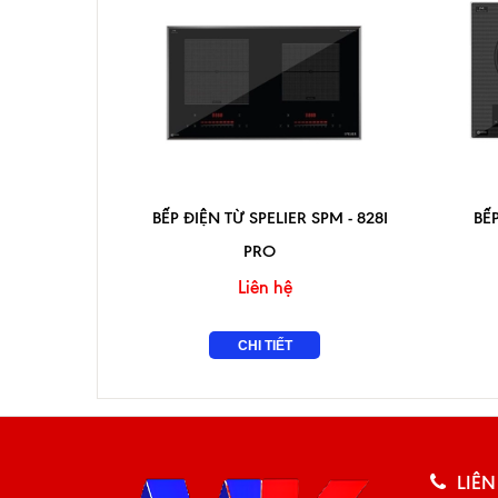
BẾP ĐIỆN TỪ SPELIER SPM - 828I
BẾP
PRO
Liên hệ
CHI TIẾT
LIÊN