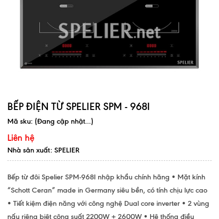
BẾP ĐIỆN TỪ SPELIER SPM - 968I
Mã sku:
(Đang cập nhật...)
Liên hệ
Nhà sản xuất: SPELIER
Bếp từ đôi Spelier SPM-968I nhập khẩu chính hãng • Mặt kính
“Schott Ceran” made in Germany siêu bền, có tính chịu lực cao
• Tiết kiệm điện năng với công nghệ Dual core inverter • 2 vùng
nấu riêng biệt công suất 2200W + 2600W • Hệ thống điều