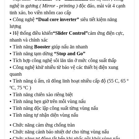
nghệ in gương
( Mirror - printing )
độc đáo, mài vát 4 cạnh
tinh xảo, bo viền nhôm cao cấp
•
Công nghệ
“Dual core inverter”
siêu tiết kiệm năng
lượng
•
Hệ thống điều khiển
“Slider Control”
cảm ứng điện cực,
nhanh và chính xác
•
Tính năng
Booster
giúp nấu ăn nhanh
•
Tính năng tạm dừng
“Stop and Go”
•
Tích hợp công nghệ sôi lăn tăn ở mức công suất thấp
•
Công nghệ khử nhiễu từ bảo vệ các thiết bị điện xung
quanh
•
Tính năng ủ ấm, rã đông linh hoạt nhiều cấp độ (55 C, 65 º
ºC, 75 ºC )
•
Tính năng chiên xào riêng biệt
•
Tính năng hẹn giờ trên mỗi vùng nấu
•
Tính năng độc lập công suất từng vùng nấu
•
Tính năng tự nhận diện vùng nấu
•
Chức năng cảm ứng chống tràn
•
Chức năng cảnh báo nhiệt dư cho từng vùng nấu
•
Chức năng tự động tắt bếp khi nhấc nồi khỏi vùng nấu