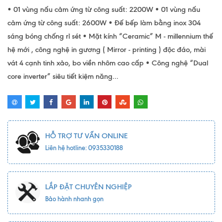
• 01 vùng nấu cảm ứng từ công suất: 2200W • 01 vùng nấu
cảm ứng từ công suất: 2600W • Đế bếp làm bằng inox 304
sáng bóng chống rỉ sét • Mặt kính “Ceramic” M - millennium thế
hệ mới , công nghệ in gương ( Mirror - printing ) độc đáo, mài
vát 4 cạnh tinh xảo, bo viền nhôm cao cấp • Công nghệ “Dual
core inverter” siêu tiết kiệm năng...
HỖ TRỢ TƯ VẤN ONLINE
Liên hệ hotline: 0935330188
LẮP ĐẶT CHUYÊN NGHIỆP
Bảo hành nhanh gọn